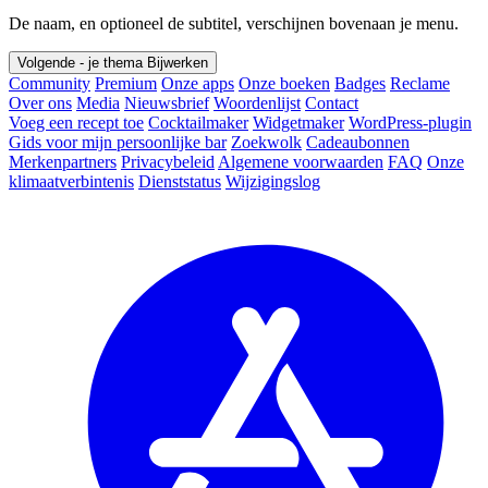
De naam, en optioneel de subtitel, verschijnen bovenaan je menu.
Volgende - je thema
Bijwerken
Community
Premium
Onze apps
Onze boeken
Badges
Reclame
Over ons
Media
Nieuwsbrief
Woordenlijst
Contact
Voeg een recept toe
Cocktailmaker
Widgetmaker
WordPress-plugin
Gids voor mijn persoonlijke bar
Zoekwolk
Cadeaubonnen
Merkenpartners
Privacybeleid
Algemene voorwaarden
FAQ
Onze
klimaatverbintenis
Dienststatus
Wijzigingslog