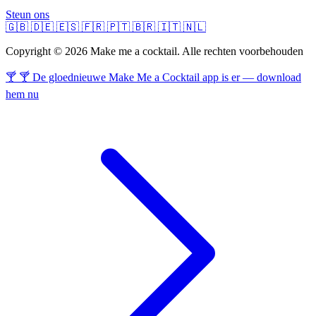
Steun ons
🇬🇧
🇩🇪
🇪🇸
🇫🇷
🇵🇹
🇧🇷
🇮🇹
🇳🇱
Copyright © 2026 Make me a cocktail. Alle rechten voorbehouden
🍸 🍸 De gloednieuwe Make Me a Cocktail app is er — download
hem nu