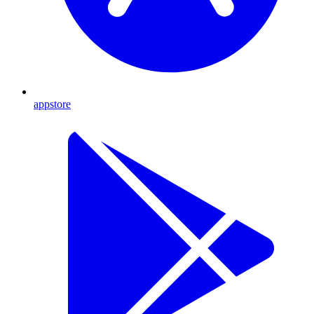
appstore