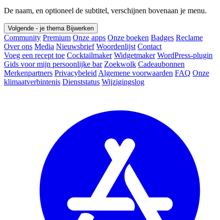
De naam, en optioneel de subtitel, verschijnen bovenaan je menu.
Volgende - je thema
Bijwerken
Community
Premium
Onze apps
Onze boeken
Badges
Reclame
Over ons
Media
Nieuwsbrief
Woordenlijst
Contact
Voeg een recept toe
Cocktailmaker
Widgetmaker
WordPress-plugin
Gids voor mijn persoonlijke bar
Zoekwolk
Cadeaubonnen
Merkenpartners
Privacybeleid
Algemene voorwaarden
FAQ
Onze
klimaatverbintenis
Dienststatus
Wijzigingslog