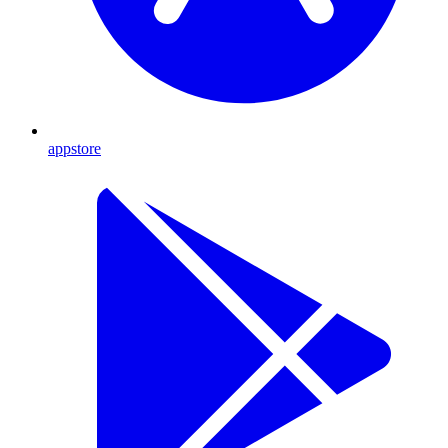
appstore