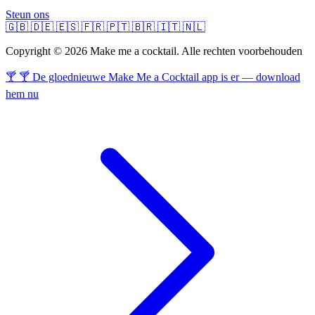
Steun ons
🇬🇧
🇩🇪
🇪🇸
🇫🇷
🇵🇹
🇧🇷
🇮🇹
🇳🇱
Copyright © 2026 Make me a cocktail. Alle rechten voorbehouden
🍸 🍸 De gloednieuwe Make Me a Cocktail app is er — download
hem nu