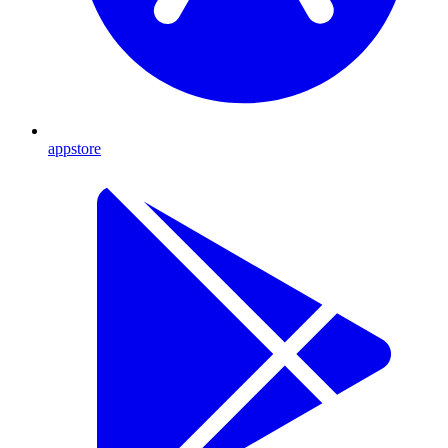
appstore