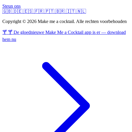
Steun ons
🇬🇧
🇩🇪
🇪🇸
🇫🇷
🇵🇹
🇧🇷
🇮🇹
🇳🇱
Copyright © 2026 Make me a cocktail. Alle rechten voorbehouden
🍸 🍸 De gloednieuwe Make Me a Cocktail app is er — download
hem nu