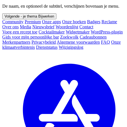
De naam, en optioneel de subtitel, verschijnen bovenaan je menu.
Volgende - je thema
Bijwerken
Community
Premium
Onze apps
Onze boeken
Badges
Reclame
Over ons
Media
Nieuwsbrief
Woordenlijst
Contact
Voeg een recept toe
Cocktailmaker
Widgetmaker
WordPress-plugin
Gids voor mijn persoonlijke bar
Zoekwolk
Cadeaubonnen
Merkenpartners
Privacybeleid
Algemene voorwaarden
FAQ
Onze
klimaatverbintenis
Dienststatus
Wijzigingslog