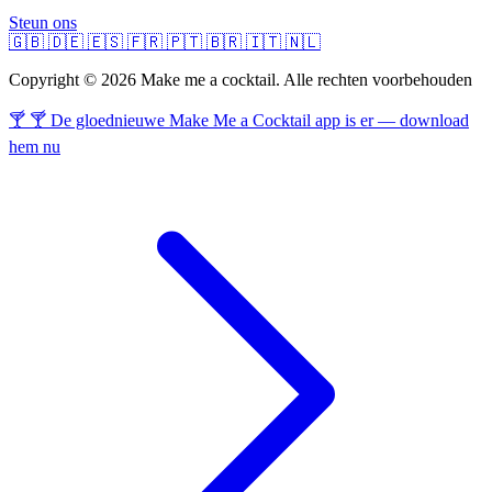
Steun ons
🇬🇧
🇩🇪
🇪🇸
🇫🇷
🇵🇹
🇧🇷
🇮🇹
🇳🇱
Copyright © 2026 Make me a cocktail. Alle rechten voorbehouden
🍸 🍸 De gloednieuwe Make Me a Cocktail app is er — download
hem nu