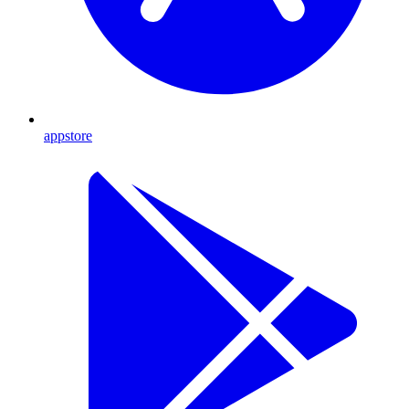
appstore