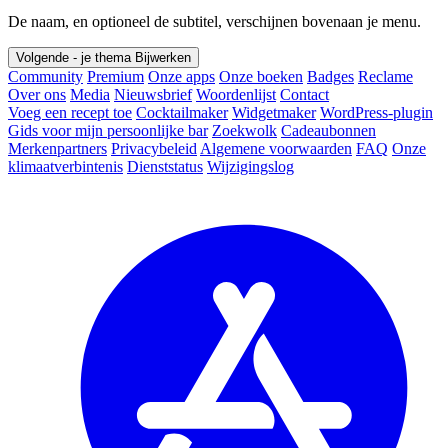
De naam, en optioneel de subtitel, verschijnen bovenaan je menu.
Volgende - je thema
Bijwerken
Community
Premium
Onze apps
Onze boeken
Badges
Reclame
Over ons
Media
Nieuwsbrief
Woordenlijst
Contact
Voeg een recept toe
Cocktailmaker
Widgetmaker
WordPress-plugin
Gids voor mijn persoonlijke bar
Zoekwolk
Cadeaubonnen
Merkenpartners
Privacybeleid
Algemene voorwaarden
FAQ
Onze
klimaatverbintenis
Dienststatus
Wijzigingslog