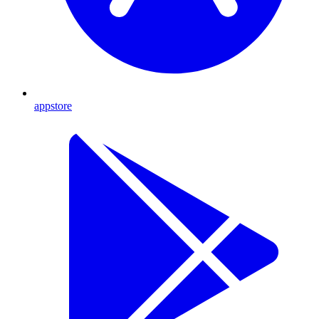
appstore