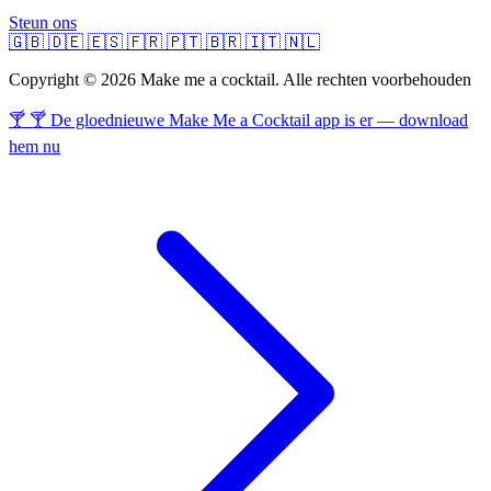
Steun ons
🇬🇧
🇩🇪
🇪🇸
🇫🇷
🇵🇹
🇧🇷
🇮🇹
🇳🇱
Copyright © 2026 Make me a cocktail. Alle rechten voorbehouden
🍸 🍸 De gloednieuwe Make Me a Cocktail app is er — download
hem nu