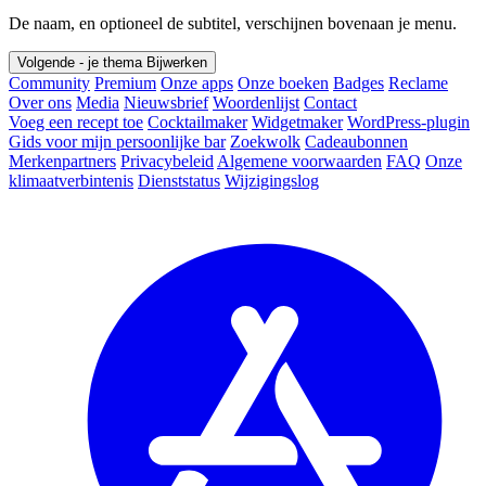
De naam, en optioneel de subtitel, verschijnen bovenaan je menu.
Volgende - je thema
Bijwerken
Community
Premium
Onze apps
Onze boeken
Badges
Reclame
Over ons
Media
Nieuwsbrief
Woordenlijst
Contact
Voeg een recept toe
Cocktailmaker
Widgetmaker
WordPress-plugin
Gids voor mijn persoonlijke bar
Zoekwolk
Cadeaubonnen
Merkenpartners
Privacybeleid
Algemene voorwaarden
FAQ
Onze
klimaatverbintenis
Dienststatus
Wijzigingslog