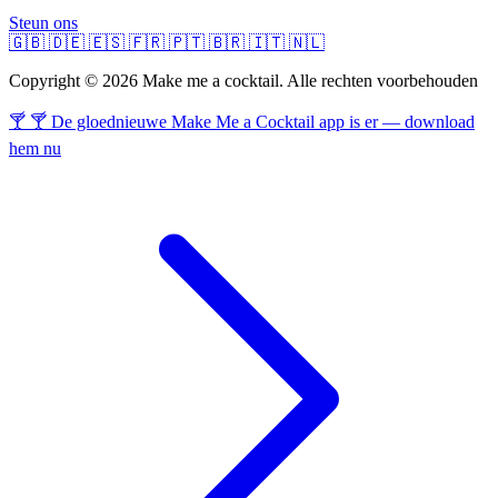
Steun ons
🇬🇧
🇩🇪
🇪🇸
🇫🇷
🇵🇹
🇧🇷
🇮🇹
🇳🇱
Copyright © 2026 Make me a cocktail. Alle rechten voorbehouden
🍸 🍸 De gloednieuwe Make Me a Cocktail app is er — download
hem nu