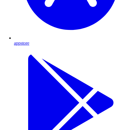
appstore