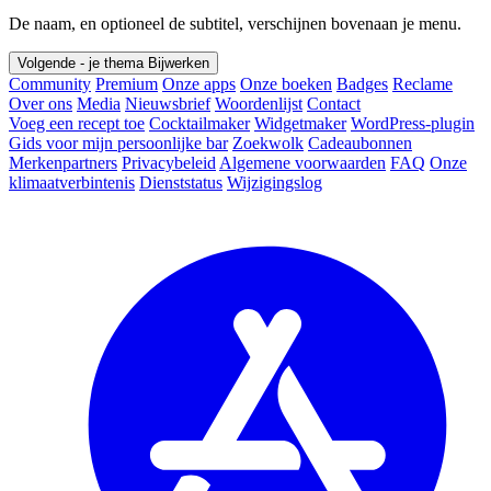
De naam, en optioneel de subtitel, verschijnen bovenaan je menu.
Volgende - je thema
Bijwerken
Community
Premium
Onze apps
Onze boeken
Badges
Reclame
Over ons
Media
Nieuwsbrief
Woordenlijst
Contact
Voeg een recept toe
Cocktailmaker
Widgetmaker
WordPress-plugin
Gids voor mijn persoonlijke bar
Zoekwolk
Cadeaubonnen
Merkenpartners
Privacybeleid
Algemene voorwaarden
FAQ
Onze
klimaatverbintenis
Dienststatus
Wijzigingslog