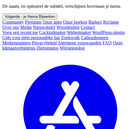
De naam, en optioneel de subtitel, verschijnen bovenaan je menu.
Volgende - je thema
Bijwerken
Community
Premium
Onze apps
Onze boeken
Badges
Reclame
Over ons
Media
Nieuwsbrief
Woordenlijst
Contact
Voeg een recept toe
Cocktailmaker
Widgetmaker
WordPress-plugin
Gids voor mijn persoonlijke bar
Zoekwolk
Cadeaubonnen
Merkenpartners
Privacybeleid
Algemene voorwaarden
FAQ
Onze
klimaatverbintenis
Dienststatus
Wijzigingslog