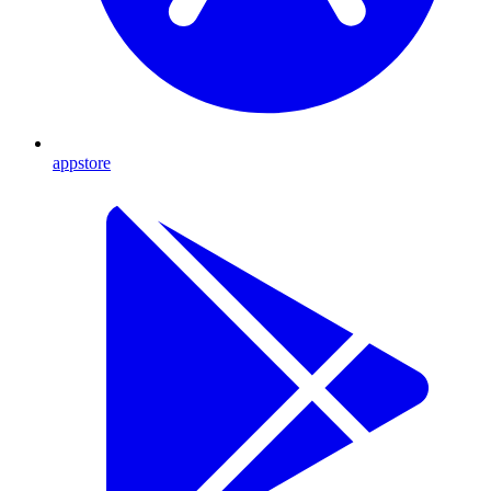
appstore