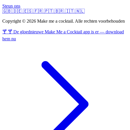
Steun ons
🇬🇧
🇩🇪
🇪🇸
🇫🇷
🇵🇹
🇧🇷
🇮🇹
🇳🇱
Copyright © 2026 Make me a cocktail. Alle rechten voorbehouden
🍸 🍸 De gloednieuwe Make Me a Cocktail app is er — download
hem nu