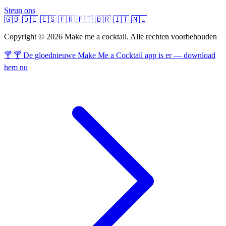
Steun ons
🇬🇧
🇩🇪
🇪🇸
🇫🇷
🇵🇹
🇧🇷
🇮🇹
🇳🇱
Copyright © 2026 Make me a cocktail. Alle rechten voorbehouden
🍸 🍸 De gloednieuwe Make Me a Cocktail app is er — download
hem nu