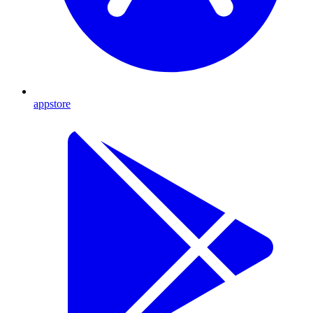
appstore