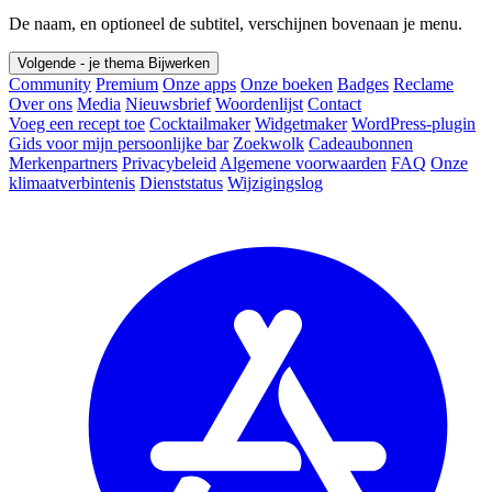
De naam, en optioneel de subtitel, verschijnen bovenaan je menu.
Volgende - je thema
Bijwerken
Community
Premium
Onze apps
Onze boeken
Badges
Reclame
Over ons
Media
Nieuwsbrief
Woordenlijst
Contact
Voeg een recept toe
Cocktailmaker
Widgetmaker
WordPress-plugin
Gids voor mijn persoonlijke bar
Zoekwolk
Cadeaubonnen
Merkenpartners
Privacybeleid
Algemene voorwaarden
FAQ
Onze
klimaatverbintenis
Dienststatus
Wijzigingslog