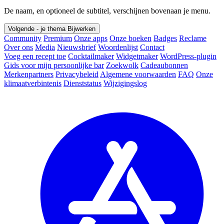
De naam, en optioneel de subtitel, verschijnen bovenaan je menu.
Volgende - je thema
Bijwerken
Community
Premium
Onze apps
Onze boeken
Badges
Reclame
Over ons
Media
Nieuwsbrief
Woordenlijst
Contact
Voeg een recept toe
Cocktailmaker
Widgetmaker
WordPress-plugin
Gids voor mijn persoonlijke bar
Zoekwolk
Cadeaubonnen
Merkenpartners
Privacybeleid
Algemene voorwaarden
FAQ
Onze
klimaatverbintenis
Dienststatus
Wijzigingslog