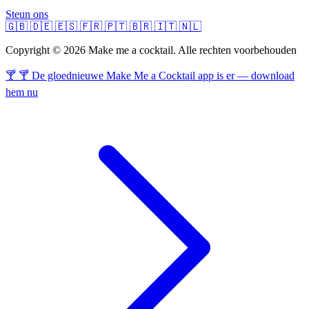
Steun ons
🇬🇧
🇩🇪
🇪🇸
🇫🇷
🇵🇹
🇧🇷
🇮🇹
🇳🇱
Copyright © 2026 Make me a cocktail. Alle rechten voorbehouden
🍸 🍸 De gloednieuwe Make Me a Cocktail app is er — download
hem nu