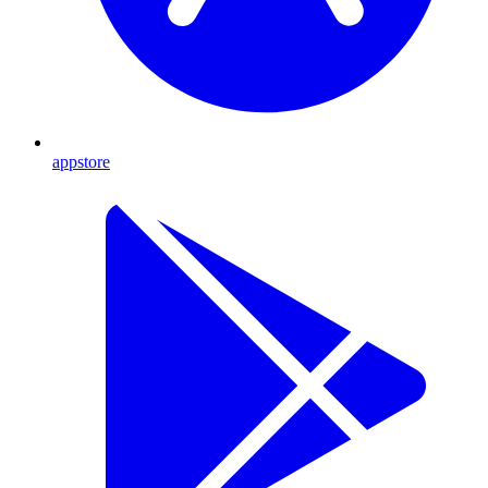
appstore