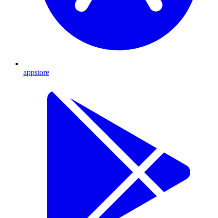
appstore