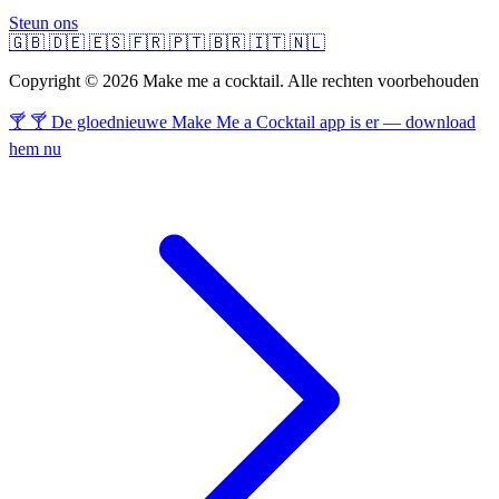
Steun ons
🇬🇧
🇩🇪
🇪🇸
🇫🇷
🇵🇹
🇧🇷
🇮🇹
🇳🇱
Copyright © 2026 Make me a cocktail. Alle rechten voorbehouden
🍸 🍸 De gloednieuwe Make Me a Cocktail app is er — download
hem nu