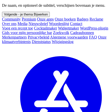
De naam, en optioneel de subtitel, verschijnen bovenaan je menu.
Volgende - je thema
Bijwerken
Community
Premium
Onze apps
Onze boeken
Badges
Reclame
Over ons
Media
Nieuwsbrief
Woordenlijst
Contact
Voeg een recept toe
Cocktailmaker
Widgetmaker
WordPress-plugin
Gids voor mijn persoonlijke bar
Zoekwolk
Cadeaubonnen
Merkenpartners
Privacybeleid
Algemene voorwaarden
FAQ
Onze
klimaatverbintenis
Dienststatus
Wijzigingslog