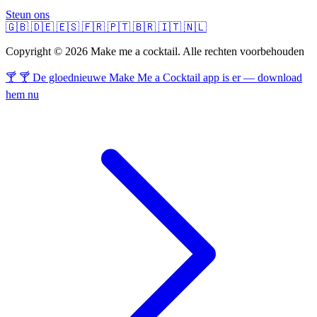
Steun ons
🇬🇧
🇩🇪
🇪🇸
🇫🇷
🇵🇹
🇧🇷
🇮🇹
🇳🇱
Copyright © 2026 Make me a cocktail. Alle rechten voorbehouden
🍸 🍸 De gloednieuwe Make Me a Cocktail app is er — download
hem nu