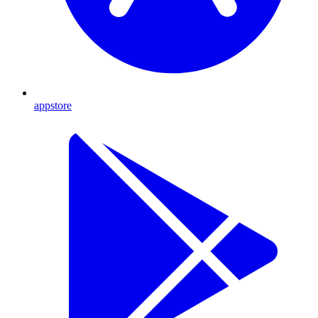
appstore