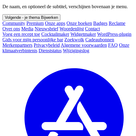
De naam, en optioneel de subtitel, verschijnen bovenaan je menu.
Volgende - je thema
Bijwerken
Community
Premium
Onze apps
Onze boeken
Badges
Reclame
Over ons
Media
Nieuwsbrief
Woordenlijst
Contact
Voeg een recept toe
Cocktailmaker
Widgetmaker
WordPress-plugin
Gids voor mijn persoonlijke bar
Zoekwolk
Cadeaubonnen
Merkenpartners
Privacybeleid
Algemene voorwaarden
FAQ
Onze
klimaatverbintenis
Dienststatus
Wijzigingslog