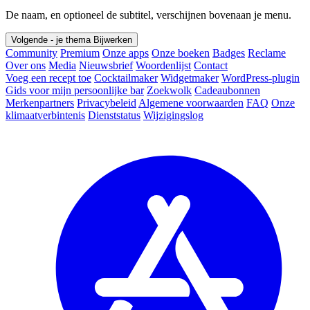
De naam, en optioneel de subtitel, verschijnen bovenaan je menu.
Volgende - je thema
Bijwerken
Community
Premium
Onze apps
Onze boeken
Badges
Reclame
Over ons
Media
Nieuwsbrief
Woordenlijst
Contact
Voeg een recept toe
Cocktailmaker
Widgetmaker
WordPress-plugin
Gids voor mijn persoonlijke bar
Zoekwolk
Cadeaubonnen
Merkenpartners
Privacybeleid
Algemene voorwaarden
FAQ
Onze
klimaatverbintenis
Dienststatus
Wijzigingslog