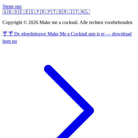
Steun ons
🇬🇧
🇩🇪
🇪🇸
🇫🇷
🇵🇹
🇧🇷
🇮🇹
🇳🇱
Copyright © 2026 Make me a cocktail. Alle rechten voorbehouden
🍸 🍸 De gloednieuwe Make Me a Cocktail app is er — download
hem nu