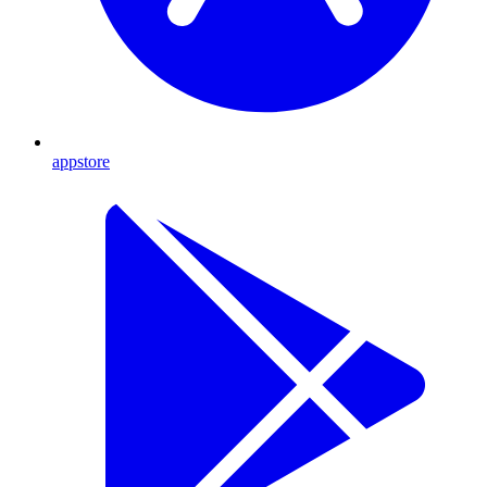
appstore