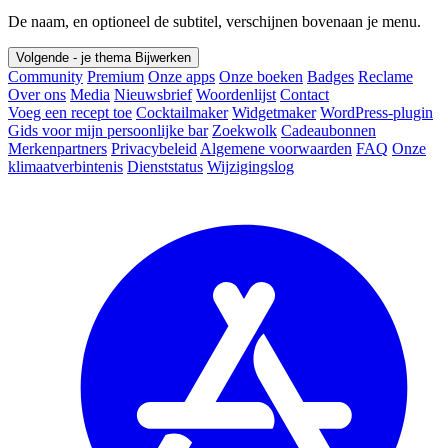
De naam, en optioneel de subtitel, verschijnen bovenaan je menu.
Volgende - je thema
Bijwerken
Community
Premium
Onze apps
Onze boeken
Badges
Reclame
Over ons
Media
Nieuwsbrief
Woordenlijst
Contact
Voeg een recept toe
Cocktailmaker
Widgetmaker
WordPress-plugin
Gids voor mijn persoonlijke bar
Zoekwolk
Cadeaubonnen
Merkenpartners
Privacybeleid
Algemene voorwaarden
FAQ
Onze
klimaatverbintenis
Dienststatus
Wijzigingslog