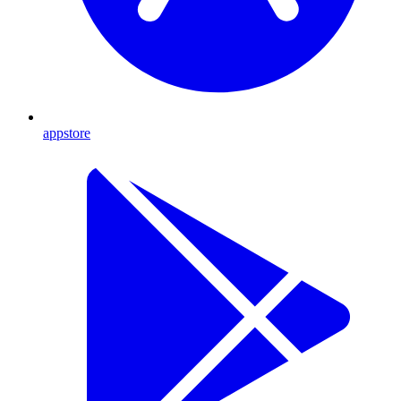
appstore