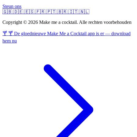
Steun ons
🇬🇧
🇩🇪
🇪🇸
🇫🇷
🇵🇹
🇧🇷
🇮🇹
🇳🇱
Copyright © 2026 Make me a cocktail. Alle rechten voorbehouden
🍸 🍸 De gloednieuwe Make Me a Cocktail app is er — download
hem nu