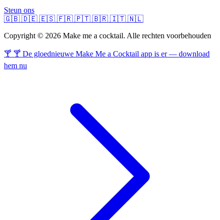
Steun ons
🇬🇧
🇩🇪
🇪🇸
🇫🇷
🇵🇹
🇧🇷
🇮🇹
🇳🇱
Copyright © 2026 Make me a cocktail. Alle rechten voorbehouden
🍸 🍸 De gloednieuwe Make Me a Cocktail app is er — download
hem nu