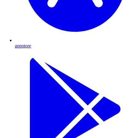
appstore