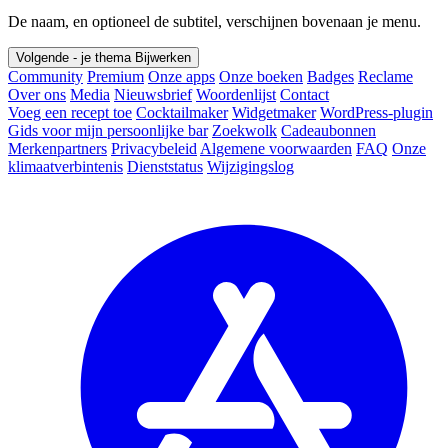
De naam, en optioneel de subtitel, verschijnen bovenaan je menu.
Volgende - je thema
Bijwerken
Community
Premium
Onze apps
Onze boeken
Badges
Reclame
Over ons
Media
Nieuwsbrief
Woordenlijst
Contact
Voeg een recept toe
Cocktailmaker
Widgetmaker
WordPress-plugin
Gids voor mijn persoonlijke bar
Zoekwolk
Cadeaubonnen
Merkenpartners
Privacybeleid
Algemene voorwaarden
FAQ
Onze
klimaatverbintenis
Dienststatus
Wijzigingslog