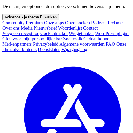
De naam, en optioneel de subtitel, verschijnen bovenaan je menu.
Volgende - je thema
Bijwerken
Community
Premium
Onze apps
Onze boeken
Badges
Reclame
Over ons
Media
Nieuwsbrief
Woordenlijst
Contact
Voeg een recept toe
Cocktailmaker
Widgetmaker
WordPress-plugin
Gids voor mijn persoonlijke bar
Zoekwolk
Cadeaubonnen
Merkenpartners
Privacybeleid
Algemene voorwaarden
FAQ
Onze
klimaatverbintenis
Dienststatus
Wijzigingslog