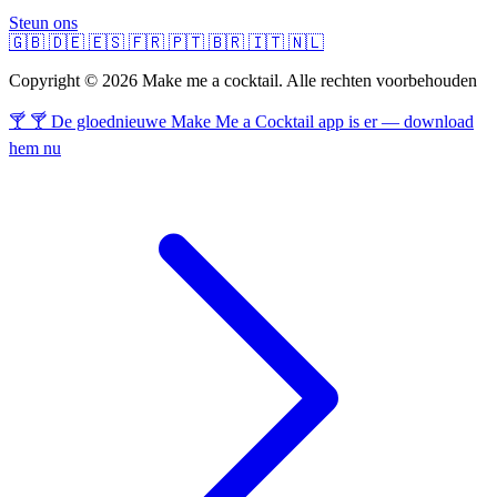
Steun ons
🇬🇧
🇩🇪
🇪🇸
🇫🇷
🇵🇹
🇧🇷
🇮🇹
🇳🇱
Copyright © 2026 Make me a cocktail. Alle rechten voorbehouden
🍸 🍸 De gloednieuwe Make Me a Cocktail app is er — download
hem nu