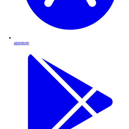
appstore