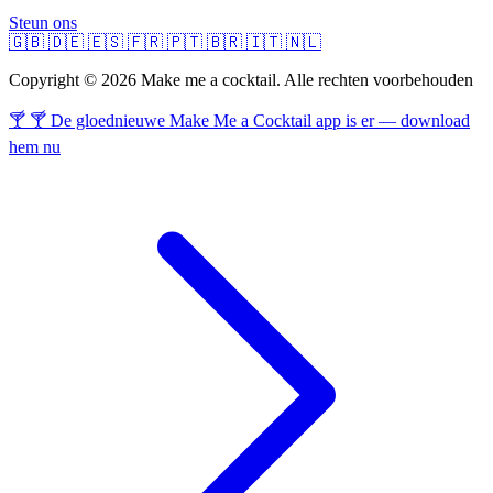
Steun ons
🇬🇧
🇩🇪
🇪🇸
🇫🇷
🇵🇹
🇧🇷
🇮🇹
🇳🇱
Copyright © 2026 Make me a cocktail. Alle rechten voorbehouden
🍸 🍸 De gloednieuwe Make Me a Cocktail app is er — download
hem nu