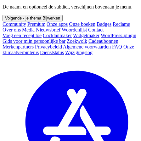
De naam, en optioneel de subtitel, verschijnen bovenaan je menu.
Volgende - je thema
Bijwerken
Community
Premium
Onze apps
Onze boeken
Badges
Reclame
Over ons
Media
Nieuwsbrief
Woordenlijst
Contact
Voeg een recept toe
Cocktailmaker
Widgetmaker
WordPress-plugin
Gids voor mijn persoonlijke bar
Zoekwolk
Cadeaubonnen
Merkenpartners
Privacybeleid
Algemene voorwaarden
FAQ
Onze
klimaatverbintenis
Dienststatus
Wijzigingslog