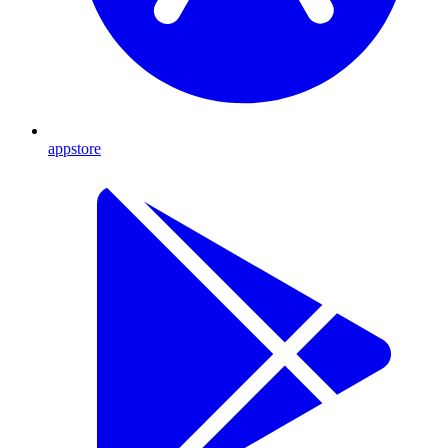
appstore