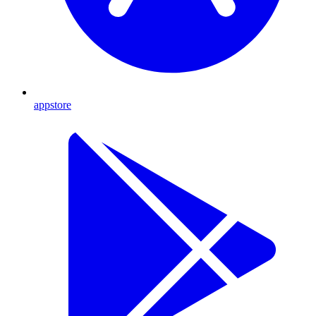
appstore