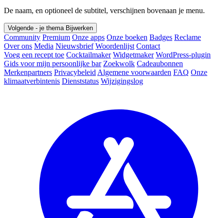
De naam, en optioneel de subtitel, verschijnen bovenaan je menu.
Volgende - je thema
Bijwerken
Community
Premium
Onze apps
Onze boeken
Badges
Reclame
Over ons
Media
Nieuwsbrief
Woordenlijst
Contact
Voeg een recept toe
Cocktailmaker
Widgetmaker
WordPress-plugin
Gids voor mijn persoonlijke bar
Zoekwolk
Cadeaubonnen
Merkenpartners
Privacybeleid
Algemene voorwaarden
FAQ
Onze
klimaatverbintenis
Dienststatus
Wijzigingslog