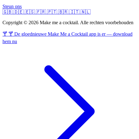
Steun ons
🇬🇧
🇩🇪
🇪🇸
🇫🇷
🇵🇹
🇧🇷
🇮🇹
🇳🇱
Copyright © 2026 Make me a cocktail. Alle rechten voorbehouden
🍸 🍸 De gloednieuwe Make Me a Cocktail app is er — download
hem nu