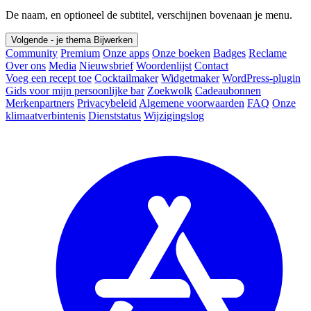
De naam, en optioneel de subtitel, verschijnen bovenaan je menu.
Volgende - je thema
Bijwerken
Community
Premium
Onze apps
Onze boeken
Badges
Reclame
Over ons
Media
Nieuwsbrief
Woordenlijst
Contact
Voeg een recept toe
Cocktailmaker
Widgetmaker
WordPress-plugin
Gids voor mijn persoonlijke bar
Zoekwolk
Cadeaubonnen
Merkenpartners
Privacybeleid
Algemene voorwaarden
FAQ
Onze
klimaatverbintenis
Dienststatus
Wijzigingslog