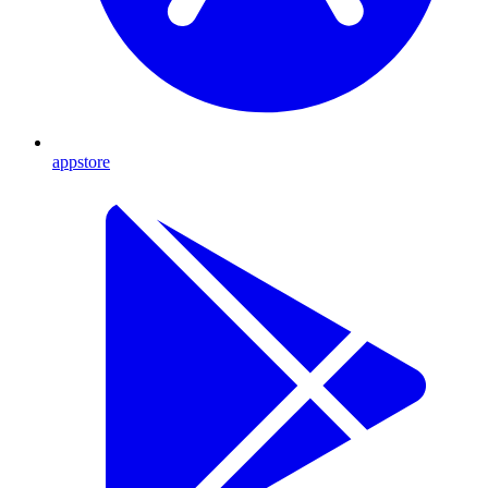
appstore