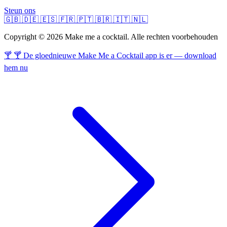
Steun ons
🇬🇧
🇩🇪
🇪🇸
🇫🇷
🇵🇹
🇧🇷
🇮🇹
🇳🇱
Copyright © 2026 Make me a cocktail. Alle rechten voorbehouden
🍸 🍸 De gloednieuwe Make Me a Cocktail app is er — download
hem nu