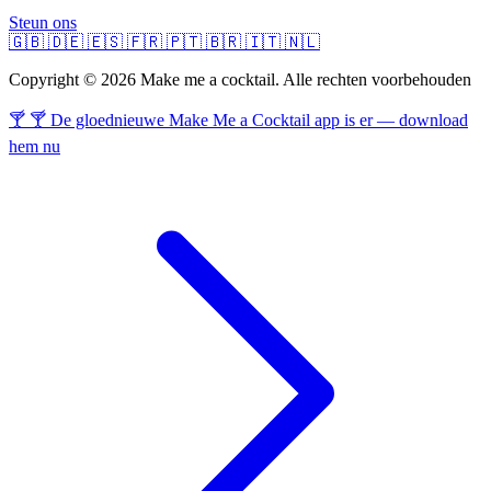
Steun ons
🇬🇧
🇩🇪
🇪🇸
🇫🇷
🇵🇹
🇧🇷
🇮🇹
🇳🇱
Copyright © 2026 Make me a cocktail. Alle rechten voorbehouden
🍸 🍸 De gloednieuwe Make Me a Cocktail app is er — download
hem nu