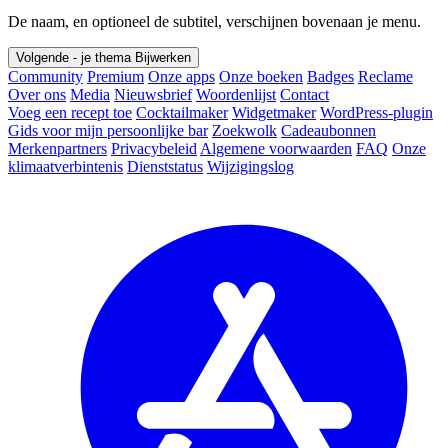
De naam, en optioneel de subtitel, verschijnen bovenaan je menu.
Volgende - je thema
Bijwerken
Community
Premium
Onze apps
Onze boeken
Badges
Reclame
Over ons
Media
Nieuwsbrief
Woordenlijst
Contact
Voeg een recept toe
Cocktailmaker
Widgetmaker
WordPress-plugin
Gids voor mijn persoonlijke bar
Zoekwolk
Cadeaubonnen
Merkenpartners
Privacybeleid
Algemene voorwaarden
FAQ
Onze
klimaatverbintenis
Dienststatus
Wijzigingslog