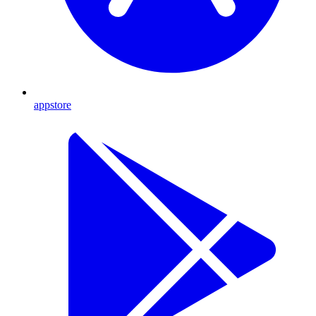
appstore