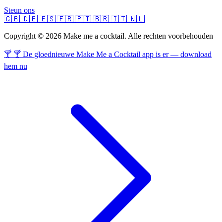
Steun ons
🇬🇧
🇩🇪
🇪🇸
🇫🇷
🇵🇹
🇧🇷
🇮🇹
🇳🇱
Copyright © 2026 Make me a cocktail. Alle rechten voorbehouden
🍸 🍸 De gloednieuwe Make Me a Cocktail app is er — download
hem nu