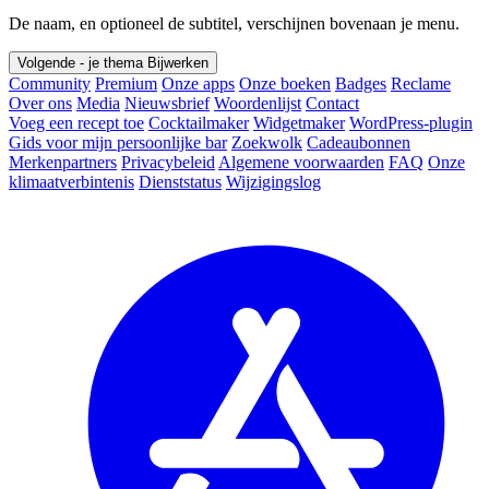
De naam, en optioneel de subtitel, verschijnen bovenaan je menu.
Volgende - je thema
Bijwerken
Community
Premium
Onze apps
Onze boeken
Badges
Reclame
Over ons
Media
Nieuwsbrief
Woordenlijst
Contact
Voeg een recept toe
Cocktailmaker
Widgetmaker
WordPress-plugin
Gids voor mijn persoonlijke bar
Zoekwolk
Cadeaubonnen
Merkenpartners
Privacybeleid
Algemene voorwaarden
FAQ
Onze
klimaatverbintenis
Dienststatus
Wijzigingslog