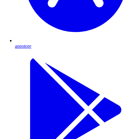
appstore