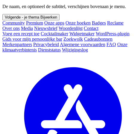
De naam, en optioneel de subtitel, verschijnen bovenaan je menu.
Volgende - je thema
Bijwerken
Community
Premium
Onze apps
Onze boeken
Badges
Reclame
Over ons
Media
Nieuwsbrief
Woordenlijst
Contact
Voeg een recept toe
Cocktailmaker
Widgetmaker
WordPress-plugin
Gids voor mijn persoonlijke bar
Zoekwolk
Cadeaubonnen
Merkenpartners
Privacybeleid
Algemene voorwaarden
FAQ
Onze
klimaatverbintenis
Dienststatus
Wijzigingslog