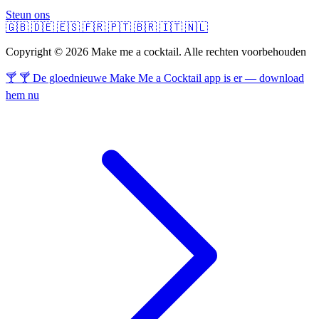
Steun ons
🇬🇧
🇩🇪
🇪🇸
🇫🇷
🇵🇹
🇧🇷
🇮🇹
🇳🇱
Copyright © 2026 Make me a cocktail. Alle rechten voorbehouden
🍸 🍸 De gloednieuwe Make Me a Cocktail app is er — download
hem nu