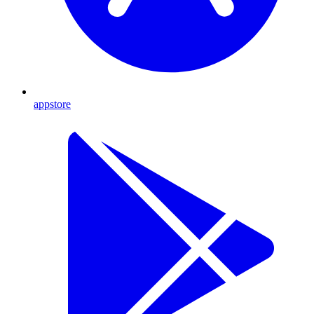
appstore