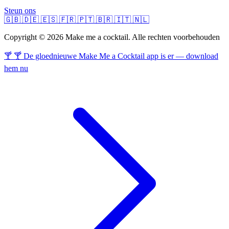
Steun ons
🇬🇧
🇩🇪
🇪🇸
🇫🇷
🇵🇹
🇧🇷
🇮🇹
🇳🇱
Copyright © 2026 Make me a cocktail. Alle rechten voorbehouden
🍸 🍸 De gloednieuwe Make Me a Cocktail app is er — download
hem nu