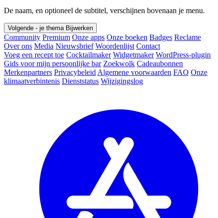
De naam, en optioneel de subtitel, verschijnen bovenaan je menu.
Volgende - je thema
Bijwerken
Community
Premium
Onze apps
Onze boeken
Badges
Reclame
Over ons
Media
Nieuwsbrief
Woordenlijst
Contact
Voeg een recept toe
Cocktailmaker
Widgetmaker
WordPress-plugin
Gids voor mijn persoonlijke bar
Zoekwolk
Cadeaubonnen
Merkenpartners
Privacybeleid
Algemene voorwaarden
FAQ
Onze
klimaatverbintenis
Dienststatus
Wijzigingslog