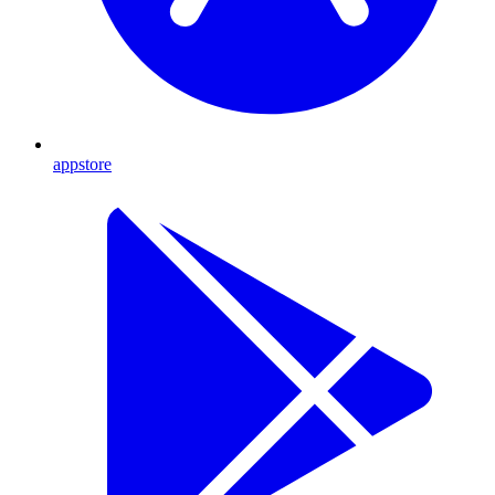
appstore