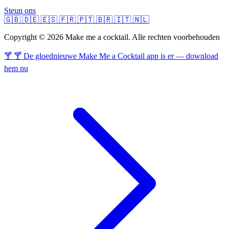
Steun ons
🇬🇧
🇩🇪
🇪🇸
🇫🇷
🇵🇹
🇧🇷
🇮🇹
🇳🇱
Copyright © 2026 Make me a cocktail. Alle rechten voorbehouden
🍸 🍸 De gloednieuwe Make Me a Cocktail app is er — download
hem nu