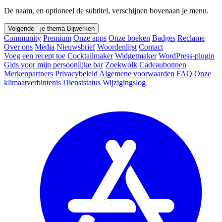
De naam, en optioneel de subtitel, verschijnen bovenaan je menu.
Volgende - je thema
Bijwerken
Community
Premium
Onze apps
Onze boeken
Badges
Reclame
Over ons
Media
Nieuwsbrief
Woordenlijst
Contact
Voeg een recept toe
Cocktailmaker
Widgetmaker
WordPress-plugin
Gids voor mijn persoonlijke bar
Zoekwolk
Cadeaubonnen
Merkenpartners
Privacybeleid
Algemene voorwaarden
FAQ
Onze
klimaatverbintenis
Dienststatus
Wijzigingslog