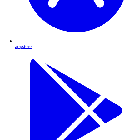
appstore