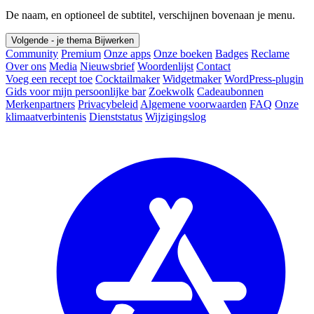
De naam, en optioneel de subtitel, verschijnen bovenaan je menu.
Volgende - je thema
Bijwerken
Community
Premium
Onze apps
Onze boeken
Badges
Reclame
Over ons
Media
Nieuwsbrief
Woordenlijst
Contact
Voeg een recept toe
Cocktailmaker
Widgetmaker
WordPress-plugin
Gids voor mijn persoonlijke bar
Zoekwolk
Cadeaubonnen
Merkenpartners
Privacybeleid
Algemene voorwaarden
FAQ
Onze
klimaatverbintenis
Dienststatus
Wijzigingslog