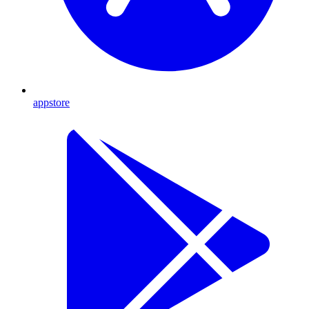
appstore