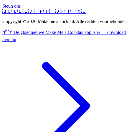
Steun ons
🇬🇧
🇩🇪
🇪🇸
🇫🇷
🇵🇹
🇧🇷
🇮🇹
🇳🇱
Copyright © 2026 Make me a cocktail. Alle rechten voorbehouden
🍸 🍸 De gloednieuwe Make Me a Cocktail app is er — download
hem nu