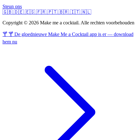
Steun ons
🇬🇧
🇩🇪
🇪🇸
🇫🇷
🇵🇹
🇧🇷
🇮🇹
🇳🇱
Copyright © 2026 Make me a cocktail. Alle rechten voorbehouden
🍸 🍸 De gloednieuwe Make Me a Cocktail app is er — download
hem nu