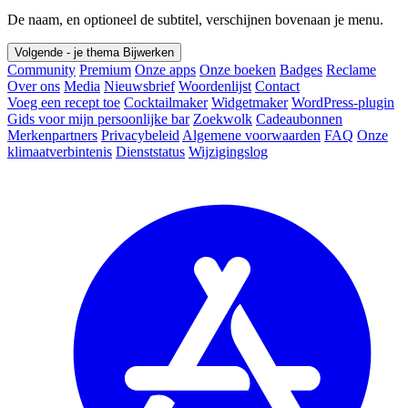
De naam, en optioneel de subtitel, verschijnen bovenaan je menu.
Volgende - je thema
Bijwerken
Community
Premium
Onze apps
Onze boeken
Badges
Reclame
Over ons
Media
Nieuwsbrief
Woordenlijst
Contact
Voeg een recept toe
Cocktailmaker
Widgetmaker
WordPress-plugin
Gids voor mijn persoonlijke bar
Zoekwolk
Cadeaubonnen
Merkenpartners
Privacybeleid
Algemene voorwaarden
FAQ
Onze
klimaatverbintenis
Dienststatus
Wijzigingslog