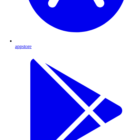
appstore