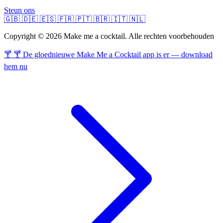
Steun ons
🇬🇧
🇩🇪
🇪🇸
🇫🇷
🇵🇹
🇧🇷
🇮🇹
🇳🇱
Copyright © 2026 Make me a cocktail. Alle rechten voorbehouden
🍸 🍸 De gloednieuwe Make Me a Cocktail app is er — download
hem nu