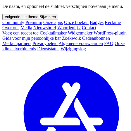
De naam, en optioneel de subtitel, verschijnen bovenaan je menu.
Volgende - je thema
Bijwerken
Community
Premium
Onze apps
Onze boeken
Badges
Reclame
Over ons
Media
Nieuwsbrief
Woordenlijst
Contact
Voeg een recept toe
Cocktailmaker
Widgetmaker
WordPress-plugin
Gids voor mijn persoonlijke bar
Zoekwolk
Cadeaubonnen
Merkenpartners
Privacybeleid
Algemene voorwaarden
FAQ
Onze
klimaatverbintenis
Dienststatus
Wijzigingslog