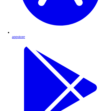
appstore