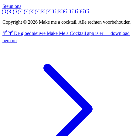
Steun ons
🇬🇧
🇩🇪
🇪🇸
🇫🇷
🇵🇹
🇧🇷
🇮🇹
🇳🇱
Copyright © 2026 Make me a cocktail. Alle rechten voorbehouden
🍸 🍸 De gloednieuwe Make Me a Cocktail app is er — download
hem nu