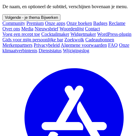
De naam, en optioneel de subtitel, verschijnen bovenaan je menu.
Volgende - je thema
Bijwerken
Community
Premium
Onze apps
Onze boeken
Badges
Reclame
Over ons
Media
Nieuwsbrief
Woordenlijst
Contact
Voeg een recept toe
Cocktailmaker
Widgetmaker
WordPress-plugin
Gids voor mijn persoonlijke bar
Zoekwolk
Cadeaubonnen
Merkenpartners
Privacybeleid
Algemene voorwaarden
FAQ
Onze
klimaatverbintenis
Dienststatus
Wijzigingslog