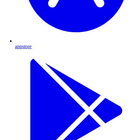
appstore