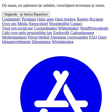
De naam, en optioneel de subtitel, verschijnen bovenaan je menu.
Volgende - je thema
Bijwerken
Community
Premium
Onze apps
Onze boeken
Badges
Reclame
Over ons
Media
Nieuwsbrief
Woordenlijst
Contact
Voeg een recept toe
Cocktailmaker
Widgetmaker
WordPress-plugin
Gids voor mijn persoonlijke bar
Zoekwolk
Cadeaubonnen
Merkenpartners
Privacybeleid
Algemene voorwaarden
FAQ
Onze
klimaatverbintenis
Dienststatus
Wijzigingslog