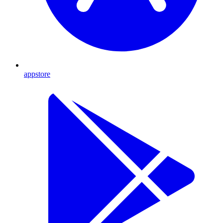
appstore