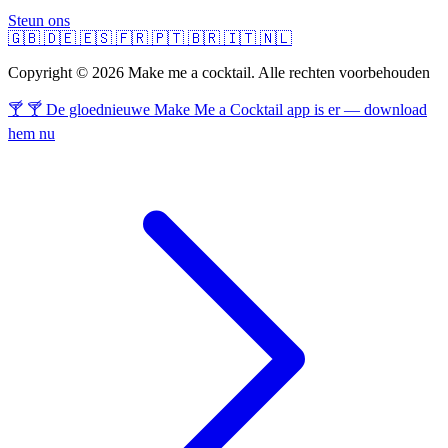
Steun ons
🇬🇧
🇩🇪
🇪🇸
🇫🇷
🇵🇹
🇧🇷
🇮🇹
🇳🇱
Copyright © 2026 Make me a cocktail. Alle rechten voorbehouden
🍸 🍸 De gloednieuwe Make Me a Cocktail app is er — download
hem nu