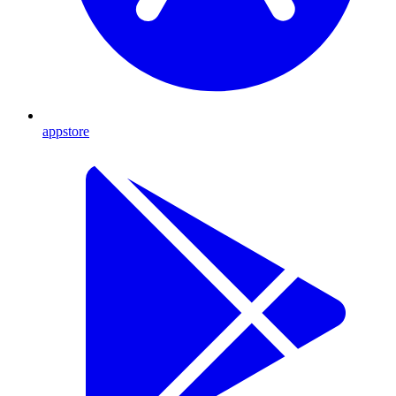
appstore