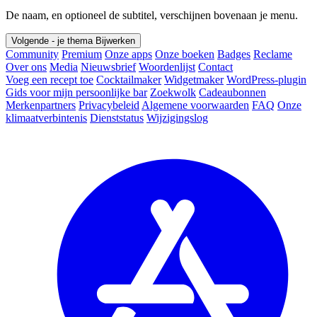
De naam, en optioneel de subtitel, verschijnen bovenaan je menu.
Volgende - je thema
Bijwerken
Community
Premium
Onze apps
Onze boeken
Badges
Reclame
Over ons
Media
Nieuwsbrief
Woordenlijst
Contact
Voeg een recept toe
Cocktailmaker
Widgetmaker
WordPress-plugin
Gids voor mijn persoonlijke bar
Zoekwolk
Cadeaubonnen
Merkenpartners
Privacybeleid
Algemene voorwaarden
FAQ
Onze
klimaatverbintenis
Dienststatus
Wijzigingslog