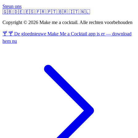
Steun ons
🇬🇧
🇩🇪
🇪🇸
🇫🇷
🇵🇹
🇧🇷
🇮🇹
🇳🇱
Copyright © 2026 Make me a cocktail. Alle rechten voorbehouden
🍸 🍸 De gloednieuwe Make Me a Cocktail app is er — download
hem nu