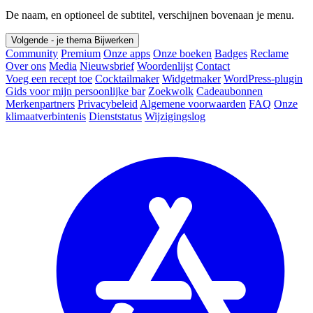
De naam, en optioneel de subtitel, verschijnen bovenaan je menu.
Volgende - je thema
Bijwerken
Community
Premium
Onze apps
Onze boeken
Badges
Reclame
Over ons
Media
Nieuwsbrief
Woordenlijst
Contact
Voeg een recept toe
Cocktailmaker
Widgetmaker
WordPress-plugin
Gids voor mijn persoonlijke bar
Zoekwolk
Cadeaubonnen
Merkenpartners
Privacybeleid
Algemene voorwaarden
FAQ
Onze
klimaatverbintenis
Dienststatus
Wijzigingslog