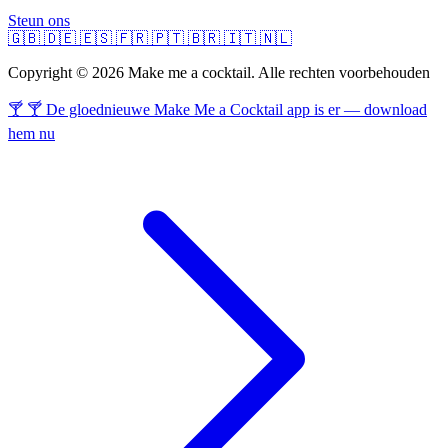
Steun ons
🇬🇧
🇩🇪
🇪🇸
🇫🇷
🇵🇹
🇧🇷
🇮🇹
🇳🇱
Copyright © 2026 Make me a cocktail. Alle rechten voorbehouden
🍸 🍸 De gloednieuwe Make Me a Cocktail app is er — download
hem nu