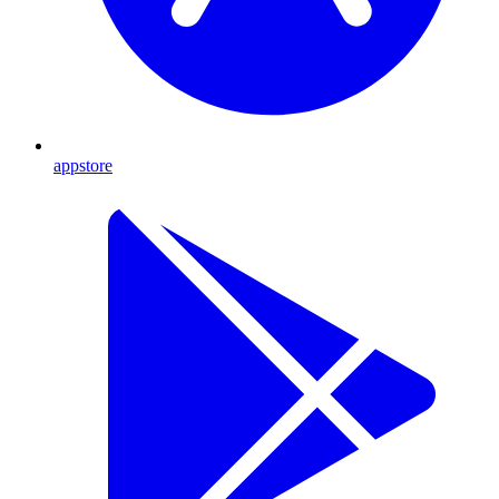
appstore