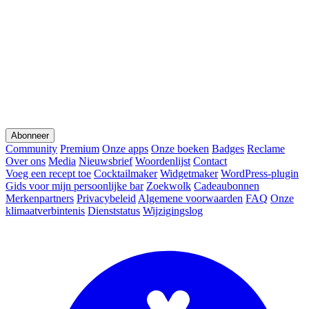
Abonneer
Community
Premium
Onze apps
Onze boeken
Badges
Reclame
Over ons
Media
Nieuwsbrief
Woordenlijst
Contact
Voeg een recept toe
Cocktailmaker
Widgetmaker
WordPress-plugin
Gids voor mijn persoonlijke bar
Zoekwolk
Cadeaubonnen
Merkenpartners
Privacybeleid
Algemene voorwaarden
FAQ
Onze
klimaatverbintenis
Dienststatus
Wijzigingslog