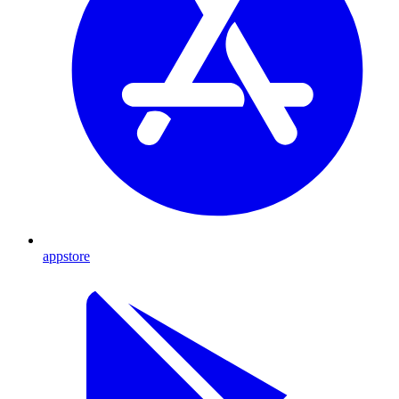
appstore