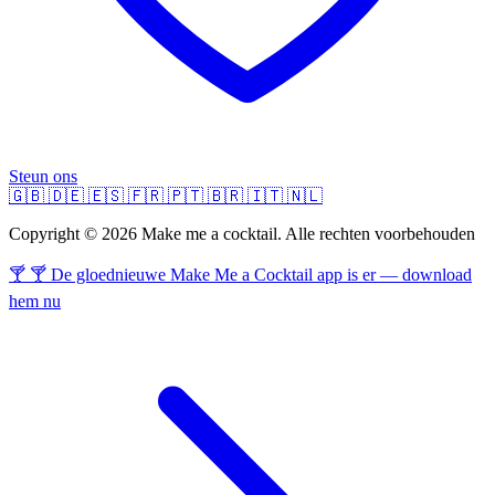
Steun ons
🇬🇧
🇩🇪
🇪🇸
🇫🇷
🇵🇹
🇧🇷
🇮🇹
🇳🇱
Copyright © 2026 Make me a cocktail. Alle rechten voorbehouden
🍸 🍸 De gloednieuwe Make Me a Cocktail app is er — download
hem nu