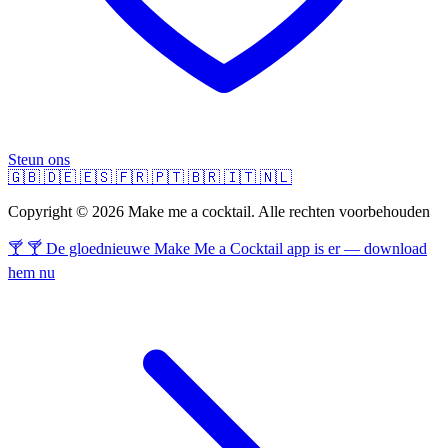
Steun ons
🇬🇧
🇩🇪
🇪🇸
🇫🇷
🇵🇹
🇧🇷
🇮🇹
🇳🇱
Copyright © 2026 Make me a cocktail. Alle rechten voorbehouden
🍸 🍸 De gloednieuwe Make Me a Cocktail app is er — download
hem nu