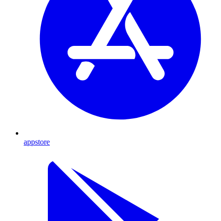
appstore