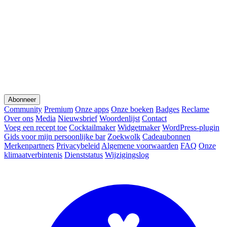
Abonneer
Community
Premium
Onze apps
Onze boeken
Badges
Reclame
Over ons
Media
Nieuwsbrief
Woordenlijst
Contact
Voeg een recept toe
Cocktailmaker
Widgetmaker
WordPress-plugin
Gids voor mijn persoonlijke bar
Zoekwolk
Cadeaubonnen
Merkenpartners
Privacybeleid
Algemene voorwaarden
FAQ
Onze
klimaatverbintenis
Dienststatus
Wijzigingslog