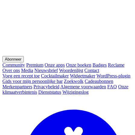
Abonneer
Community
Premium
Onze apps
Onze boeken
Badges
Reclame
Over ons
Media
Nieuwsbrief
Woordenlijst
Contact
Voeg een recept toe
Cocktailmaker
Widgetmaker
WordPress-plugin
Gids voor mijn persoonlijke bar
Zoekwolk
Cadeaubonnen
Merkenpartners
Privacybeleid
Algemene voorwaarden
FAQ
Onze
klimaatverbintenis
Dienststatus
Wijzigingslog