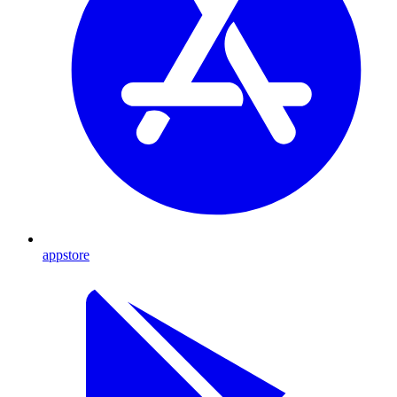
appstore