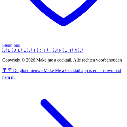
Steun ons
🇬🇧
🇩🇪
🇪🇸
🇫🇷
🇵🇹
🇧🇷
🇮🇹
🇳🇱
Copyright © 2026 Make me a cocktail. Alle rechten voorbehouden
🍸 🍸 De gloednieuwe Make Me a Cocktail app is er — download
hem nu