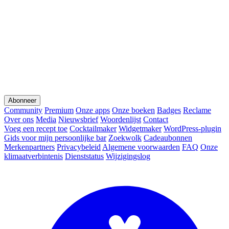
Abonneer
Community
Premium
Onze apps
Onze boeken
Badges
Reclame
Over ons
Media
Nieuwsbrief
Woordenlijst
Contact
Voeg een recept toe
Cocktailmaker
Widgetmaker
WordPress-plugin
Gids voor mijn persoonlijke bar
Zoekwolk
Cadeaubonnen
Merkenpartners
Privacybeleid
Algemene voorwaarden
FAQ
Onze
klimaatverbintenis
Dienststatus
Wijzigingslog