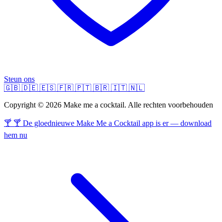
Steun ons
🇬🇧
🇩🇪
🇪🇸
🇫🇷
🇵🇹
🇧🇷
🇮🇹
🇳🇱
Copyright © 2026 Make me a cocktail. Alle rechten voorbehouden
🍸 🍸 De gloednieuwe Make Me a Cocktail app is er — download
hem nu