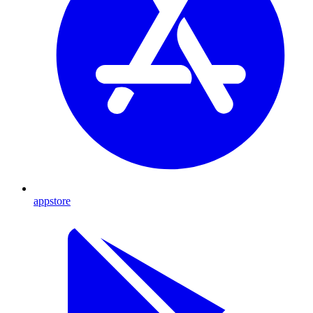
appstore