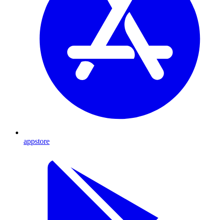
appstore