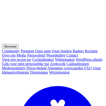
Abonneer
Community
Premium
Onze apps
Onze boeken
Badges
Reclame
Over ons
Media
Nieuwsbrief
Woordenlijst
Contact
Voeg een recept toe
Cocktailmaker
Widgetmaker
WordPress-plugin
Gids voor mijn persoonlijke bar
Zoekwolk
Cadeaubonnen
Merkenpartners
Privacybeleid
Algemene voorwaarden
FAQ
Onze
klimaatverbintenis
Dienststatus
Wijzigingslog