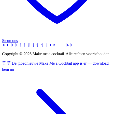
Steun ons
🇬🇧
🇩🇪
🇪🇸
🇫🇷
🇵🇹
🇧🇷
🇮🇹
🇳🇱
Copyright © 2026 Make me a cocktail. Alle rechten voorbehouden
🍸 🍸 De gloednieuwe Make Me a Cocktail app is er — download
hem nu