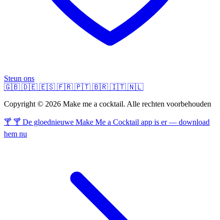
Steun ons
🇬🇧
🇩🇪
🇪🇸
🇫🇷
🇵🇹
🇧🇷
🇮🇹
🇳🇱
Copyright © 2026 Make me a cocktail. Alle rechten voorbehouden
🍸 🍸 De gloednieuwe Make Me a Cocktail app is er — download
hem nu