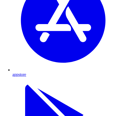
appstore