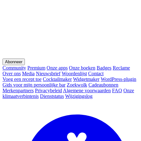
Abonneer
Community
Premium
Onze apps
Onze boeken
Badges
Reclame
Over ons
Media
Nieuwsbrief
Woordenlijst
Contact
Voeg een recept toe
Cocktailmaker
Widgetmaker
WordPress-plugin
Gids voor mijn persoonlijke bar
Zoekwolk
Cadeaubonnen
Merkenpartners
Privacybeleid
Algemene voorwaarden
FAQ
Onze
klimaatverbintenis
Dienststatus
Wijzigingslog