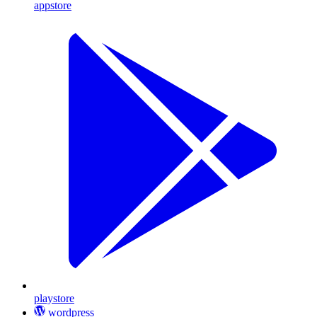
appstore
playstore
wordpress