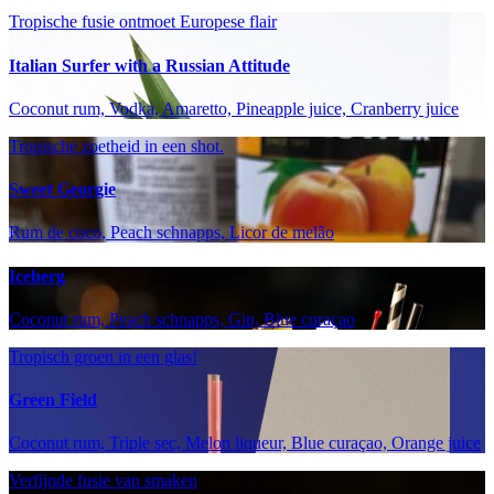
Tropische fusie ontmoet Europese flair
Italian Surfer with a Russian Attitude
Coconut rum, Vodka, Amaretto, Pineapple juice, Cranberry juice
Tropische zoetheid in een shot.
Sweet Georgie
Rum de coco, Peach schnapps, Licor de melão
Iceberg
Coconut rum, Peach schnapps, Gin, Blue curaçao
Tropisch groen in een glas!
Green Field
Coconut rum, Triple sec, Melon liqueur, Blue curaçao, Orange juice
Verfijnde fusie van smaken