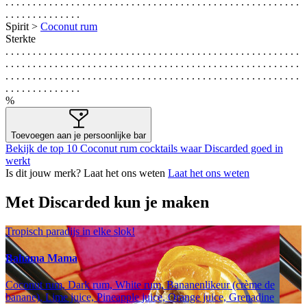
. . . . . . . . . . . . . . . . . . . . . . . . . . . . . . . . . . . . . . . . . . . . . . . . . . . . . .
. . . . . . . . . . . . . .
Spirit >
Coconut rum
Sterkte
. . . . . . . . . . . . . . . . . . . . . . . . . . . . . . . . . . . . . . . . . . . . . . . . . . . . . .
. . . . . . . . . . . . . . . . . . . . . . . . . . . . . . . . . . . . . . . . . . . . . . . . . . . . . .
. . . . . . . . . . . . . . . . . . . . . . . . . . . . . . . . . . . . . . . . . . . . . . . . . . . . . .
. . . . . . . . . . . . . .
%
Toevoegen aan je persoonlijke bar
Bekijk de top 10 Coconut rum cocktails waar Discarded goed in
werkt
Is dit jouw merk? Laat het ons weten
Laat het ons weten
Met Discarded kun je maken
Tropisch paradijs in elke slok!
Bahama Mama
Coconut rum, Dark rum, White rum, Bananenlikeur (crème de
banane), Lime juice, Pineapple juice, Orange juice, Grenadine