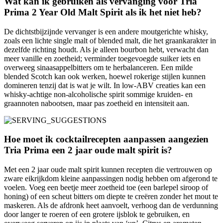
Wat kan ik gebruiken als vervanging voor Tria
Prima 2 Year Old Malt Spirit als ik het niet heb?
De dichtstbijzijnde vervanger is een andere moutgerichte whisky,
zoals een lichte single malt of blended malt, die het graankarakter in
dezelfde richting houdt. Als je alleen bourbon hebt, verwacht dan
meer vanille en zoetheid; verminder toegevoegde suiker iets en
overweeg sinaasappelbitters om te herbalanceren. Een milde
blended Scotch kan ook werken, hoewel rokerige stijlen kunnen
domineren tenzij dat is wat je wilt. In low-ABV creaties kan een
whisky-achtige non-alcoholische spirit sommige kruiden- en
graannoten nabootsen, maar pas zoetheid en intensiteit aan.
Hoe moet ik cocktailrecepten aanpassen aangezien
Tria Prima een 2 jaar oude malt spirit is?
Met een 2 jaar oude malt spirit kunnen recepten die vertrouwen op
zware eikrijkdom kleine aanpassingen nodig hebben om afgerond te
voelen. Voeg een beetje meer zoetheid toe (een barlepel siroop of
honing) of een scheut bitters om diepte te creëren zonder het mout te
maskeren. Als de afdronk heet aanvoelt, verhoog dan de verdunning
door langer te roeren of een grotere ijsblok te gebruiken, en