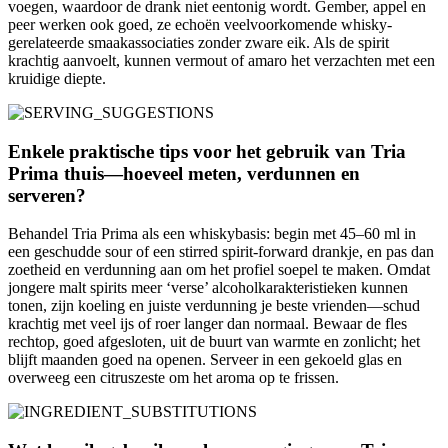
voegen, waardoor de drank niet eentonig wordt. Gember, appel en
peer werken ook goed, ze echoën veelvoorkomende whisky-
gerelateerde smaakassociaties zonder zware eik. Als de spirit
krachtig aanvoelt, kunnen vermout of amaro het verzachten met een
kruidige diepte.
Enkele praktische tips voor het gebruik van Tria
Prima thuis—hoeveel meten, verdunnen en
serveren?
Behandel Tria Prima als een whiskybasis: begin met 45–60 ml in
een geschudde sour of een stirred spirit-forward drankje, en pas dan
zoetheid en verdunning aan om het profiel soepel te maken. Omdat
jongere malt spirits meer ‘verse’ alcoholkarakteristieken kunnen
tonen, zijn koeling en juiste verdunning je beste vrienden—schud
krachtig met veel ijs of roer langer dan normaal. Bewaar de fles
rechtop, goed afgesloten, uit de buurt van warmte en zonlicht; het
blijft maanden goed na openen. Serveer in een gekoeld glas en
overweeg een citruszeste om het aroma op te frissen.