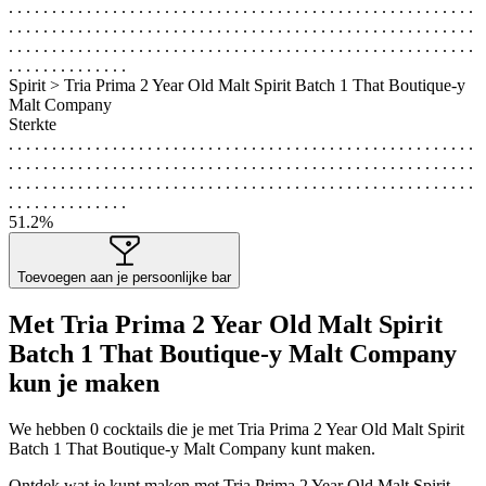
. . . . . . . . . . . . . . . . . . . . . . . . . . . . . . . . . . . . . . . . . . . . . . . . . . . . . .
. . . . . . . . . . . . . . . . . . . . . . . . . . . . . . . . . . . . . . . . . . . . . . . . . . . . . .
. . . . . . . . . . . . . . . . . . . . . . . . . . . . . . . . . . . . . . . . . . . . . . . . . . . . . .
. . . . . . . . . . . . . .
Spirit > Tria Prima 2 Year Old Malt Spirit Batch 1 That Boutique-y
Malt Company
Sterkte
. . . . . . . . . . . . . . . . . . . . . . . . . . . . . . . . . . . . . . . . . . . . . . . . . . . . . .
. . . . . . . . . . . . . . . . . . . . . . . . . . . . . . . . . . . . . . . . . . . . . . . . . . . . . .
. . . . . . . . . . . . . . . . . . . . . . . . . . . . . . . . . . . . . . . . . . . . . . . . . . . . . .
. . . . . . . . . . . . . .
51.2%
Toevoegen aan je persoonlijke bar
Met Tria Prima 2 Year Old Malt Spirit
Batch 1 That Boutique-y Malt Company
kun je maken
We hebben
0
cocktails die je met Tria Prima 2 Year Old Malt Spirit
Batch 1 That Boutique-y Malt Company kunt maken.
Ontdek wat je kunt maken met Tria Prima 2 Year Old Malt Spirit