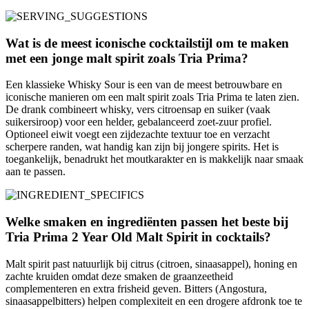
Wat is de meest iconische cocktailstijl om te maken
met een jonge malt spirit zoals Tria Prima?
Een klassieke Whisky Sour is een van de meest betrouwbare en
iconische manieren om een malt spirit zoals Tria Prima te laten zien.
De drank combineert whisky, vers citroensap en suiker (vaak
suikersiroop) voor een helder, gebalanceerd zoet-zuur profiel.
Optioneel eiwit voegt een zijdezachte textuur toe en verzacht
scherpere randen, wat handig kan zijn bij jongere spirits. Het is
toegankelijk, benadrukt het moutkarakter en is makkelijk naar smaak
aan te passen.
Welke smaken en ingrediënten passen het beste bij
Tria Prima 2 Year Old Malt Spirit in cocktails?
Malt spirit past natuurlijk bij citrus (citroen, sinaasappel), honing en
zachte kruiden omdat deze smaken de graanzeetheid
complementeren en extra frisheid geven. Bitters (Angostura,
sinaasappelbitters) helpen complexiteit en een drogere afdronk toe te