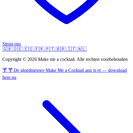
Steun ons
🇬🇧
🇩🇪
🇪🇸
🇫🇷
🇵🇹
🇧🇷
🇮🇹
🇳🇱
Copyright © 2026 Make me a cocktail. Alle rechten voorbehouden
🍸 🍸 De gloednieuwe Make Me a Cocktail app is er — download
hem nu