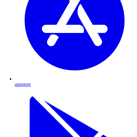
appstore