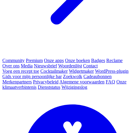
Community
Premium
Onze apps
Onze boeken
Badges
Reclame
Over ons
Media
Nieuwsbrief
Woordenlijst
Contact
Voeg een recept toe
Cocktailmaker
Widgetmaker
WordPress-plugin
Gids voor mijn persoonlijke bar
Zoekwolk
Cadeaubonnen
Merkenpartners
Privacybeleid
Algemene voorwaarden
FAQ
Onze
klimaatverbintenis
Dienststatus
Wijzigingslog