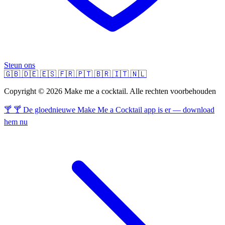
Steun ons
🇬🇧
🇩🇪
🇪🇸
🇫🇷
🇵🇹
🇧🇷
🇮🇹
🇳🇱
Copyright © 2026 Make me a cocktail. Alle rechten voorbehouden
🍸 🍸 De gloednieuwe Make Me a Cocktail app is er — download
hem nu