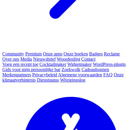
Community
Premium
Onze apps
Onze boeken
Badges
Reclame
Over ons
Media
Nieuwsbrief
Woordenlijst
Contact
Voeg een recept toe
Cocktailmaker
Widgetmaker
WordPress-plugin
Gids voor mijn persoonlijke bar
Zoekwolk
Cadeaubonnen
Merkenpartners
Privacybeleid
Algemene voorwaarden
FAQ
Onze
klimaatverbintenis
Dienststatus
Wijzigingslog