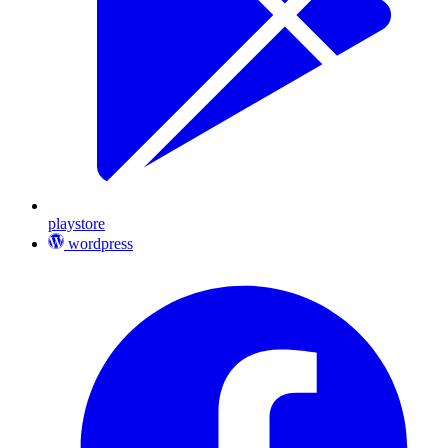
playstore
wordpress