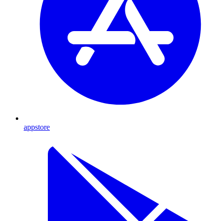
appstore