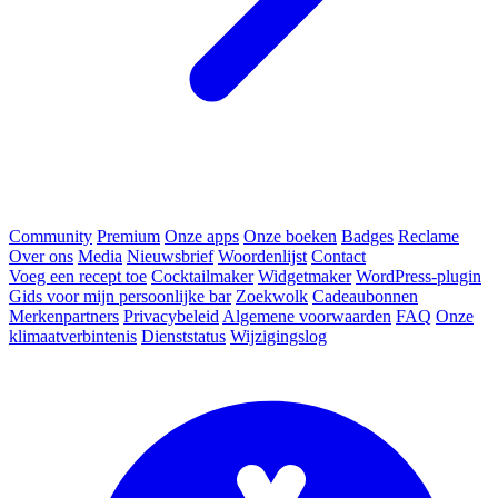
Community
Premium
Onze apps
Onze boeken
Badges
Reclame
Over ons
Media
Nieuwsbrief
Woordenlijst
Contact
Voeg een recept toe
Cocktailmaker
Widgetmaker
WordPress-plugin
Gids voor mijn persoonlijke bar
Zoekwolk
Cadeaubonnen
Merkenpartners
Privacybeleid
Algemene voorwaarden
FAQ
Onze
klimaatverbintenis
Dienststatus
Wijzigingslog