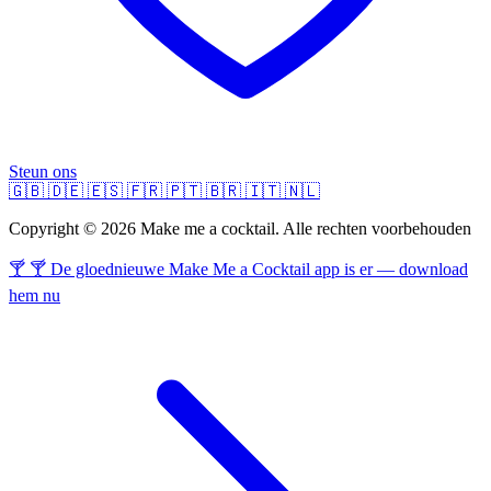
Steun ons
🇬🇧
🇩🇪
🇪🇸
🇫🇷
🇵🇹
🇧🇷
🇮🇹
🇳🇱
Copyright © 2026 Make me a cocktail. Alle rechten voorbehouden
🍸 🍸 De gloednieuwe Make Me a Cocktail app is er — download
hem nu