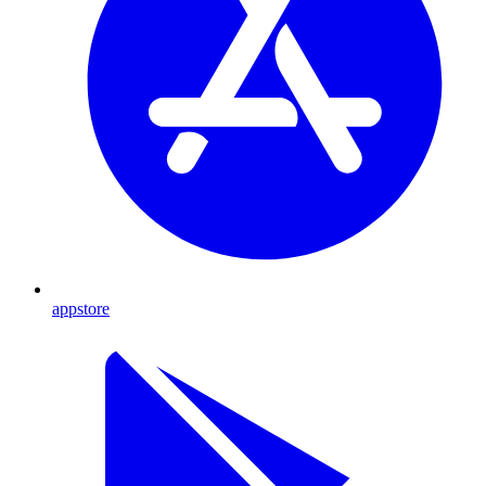
appstore