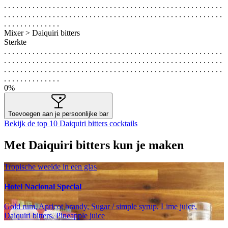
. . . . . . . . . . . . . . . . . . . . . . . . . . . . . . . . . . . . . . . . . . . . . . . . . . . . . .
. . . . . . . . . . . . . . . . . . . . . . . . . . . . . . . . . . . . . . . . . . . . . . . . . . . . . .
. . . . . . . . . . . . . .
Mixer > Daiquiri bitters
Sterkte
. . . . . . . . . . . . . . . . . . . . . . . . . . . . . . . . . . . . . . . . . . . . . . . . . . . . . .
. . . . . . . . . . . . . . . . . . . . . . . . . . . . . . . . . . . . . . . . . . . . . . . . . . . . . .
. . . . . . . . . . . . . . . . . . . . . . . . . . . . . . . . . . . . . . . . . . . . . . . . . . . . . .
. . . . . . . . . . . . . .
0%
Toevoegen aan je persoonlijke bar
Bekijk de top 10 Daiquiri bitters cocktails
Met Daiquiri bitters kun je maken
Tropische weelde in een glas
Hotel Nacional Special
Gold rum, Apricot brandy, Sugar / simple syrup, Lime juice,
Daiquiri bitters, Pineapple juice