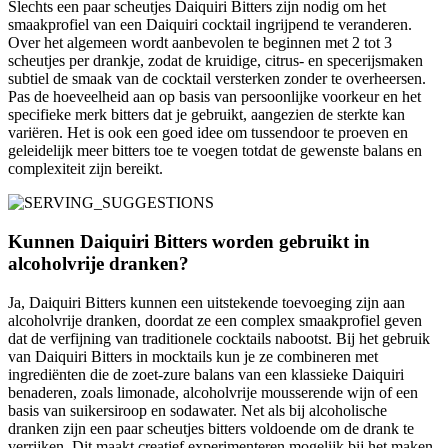
Slechts een paar scheutjes Daiquiri Bitters zijn nodig om het
smaakprofiel van een Daiquiri cocktail ingrijpend te veranderen.
Over het algemeen wordt aanbevolen te beginnen met 2 tot 3
scheutjes per drankje, zodat de kruidige, citrus- en specerijsmaken
subtiel de smaak van de cocktail versterken zonder te overheersen.
Pas de hoeveelheid aan op basis van persoonlijke voorkeur en het
specifieke merk bitters dat je gebruikt, aangezien de sterkte kan
variëren. Het is ook een goed idee om tussendoor te proeven en
geleidelijk meer bitters toe te voegen totdat de gewenste balans en
complexiteit zijn bereikt.
Kunnen Daiquiri Bitters worden gebruikt in
alcoholvrije dranken?
Ja, Daiquiri Bitters kunnen een uitstekende toevoeging zijn aan
alcoholvrije dranken, doordat ze een complex smaakprofiel geven
dat de verfijning van traditionele cocktails nabootst. Bij het gebruik
van Daiquiri Bitters in mocktails kun je ze combineren met
ingrediënten die de zoet-zure balans van een klassieke Daiquiri
benaderen, zoals limonade, alcoholvrije mousserende wijn of een
basis van suikersiroop en sodawater. Net als bij alcoholische
dranken zijn een paar scheutjes bitters voldoende om de drank te
verrijken. Dit maakt creatief experimenteren mogelijk bij het maken