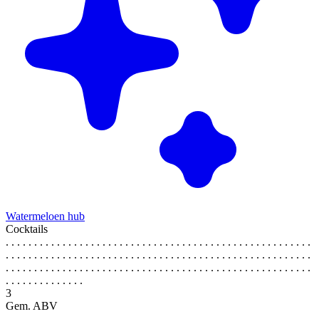
Watermeloen hub
Cocktails
. . . . . . . . . . . . . . . . . . . . . . . . . . . . . . . . . . . . . . . . . . . . . . . . . . . . . .
. . . . . . . . . . . . . . . . . . . . . . . . . . . . . . . . . . . . . . . . . . . . . . . . . . . . . .
. . . . . . . . . . . . . . . . . . . . . . . . . . . . . . . . . . . . . . . . . . . . . . . . . . . . . .
. . . . . . . . . . . . . .
3
Gem. ABV
. . . . . . . . . . . . . . . . . . . . . . . . . . . . . . . . . . . . . . . . . . . . . . . . . . . . . .