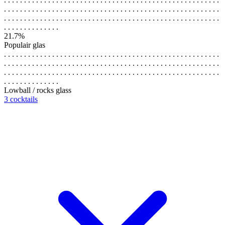
. . . . . . . . . . . . . . . . . . . . . . . . . . . . . . . . . . . . . . . . . . . . . . . . . . . . . .
. . . . . . . . . . . . . . . . . . . . . . . . . . . . . . . . . . . . . . . . . . . . . . . . . . . . . .
. . . . . . . . . . . . . .
21.7%
Populair glas
. . . . . . . . . . . . . . . . . . . . . . . . . . . . . . . . . . . . . . . . . . . . . . . . . . . . . .
. . . . . . . . . . . . . . . . . . . . . . . . . . . . . . . . . . . . . . . . . . . . . . . . . . . . . .
. . . . . . . . . . . . . . . . . . . . . . . . . . . . . . . . . . . . . . . . . . . . . . . . . . . . . .
. . . . . . . . . . . . . .
Lowball / rocks glass
3 cocktails