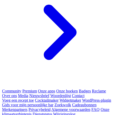
Community
Premium
Onze apps
Onze boeken
Badges
Reclame
Over ons
Media
Nieuwsbrief
Woordenlijst
Contact
Voeg een recept toe
Cocktailmaker
Widgetmaker
WordPress-plugin
Gids voor mijn persoonlijke bar
Zoekwolk
Cadeaubonnen
Merkenpartners
Privacybeleid
Algemene voorwaarden
FAQ
Onze
klimaatverbintenis
Dienststatus
Wijzigingslog