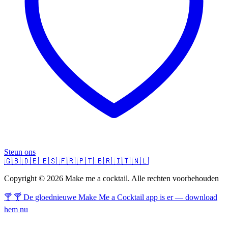
Steun ons
🇬🇧
🇩🇪
🇪🇸
🇫🇷
🇵🇹
🇧🇷
🇮🇹
🇳🇱
Copyright © 2026 Make me a cocktail. Alle rechten voorbehouden
🍸 🍸 De gloednieuwe Make Me a Cocktail app is er — download
hem nu