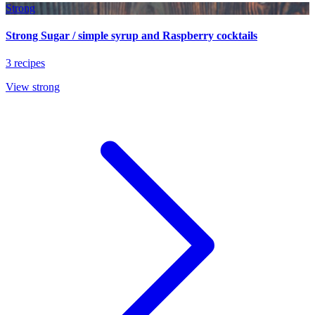
Strong
Strong Sugar / simple syrup and Raspberry cocktails
3 recipes
View strong