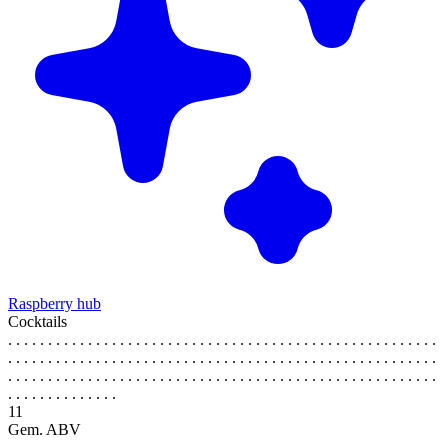
Raspberry hub
Cocktails
. . . . . . . . . . . . . . . . . . . . . . . . . . . . . . . . . . . . . . . . . . . . . . . . . . . . . .
. . . . . . . . . . . . . . . . . . . . . . . . . . . . . . . . . . . . . . . . . . . . . . . . . . . . . .
. . . . . . . . . . . . . . . . . . . . . . . . . . . . . . . . . . . . . . . . . . . . . . . . . . . . . .
. . . . . . . . . . . . . .
11
Gem. ABV
. . . . . . . . . . . . . . . . . . . . . . . . . . . . . . . . . . . . . . . . . . . . . . . . . . . . . .