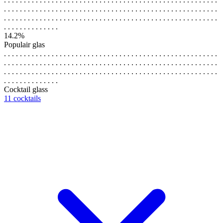
. . . . . . . . . . . . . . . . . . . . . . . . . . . . . . . . . . . . . . . . . . . . . . . . . . . . . .
. . . . . . . . . . . . . . . . . . . . . . . . . . . . . . . . . . . . . . . . . . . . . . . . . . . . . .
. . . . . . . . . . . . . .
14.2%
Populair glas
. . . . . . . . . . . . . . . . . . . . . . . . . . . . . . . . . . . . . . . . . . . . . . . . . . . . . .
. . . . . . . . . . . . . . . . . . . . . . . . . . . . . . . . . . . . . . . . . . . . . . . . . . . . . .
. . . . . . . . . . . . . . . . . . . . . . . . . . . . . . . . . . . . . . . . . . . . . . . . . . . . . .
. . . . . . . . . . . . . .
Cocktail glass
11 cocktails