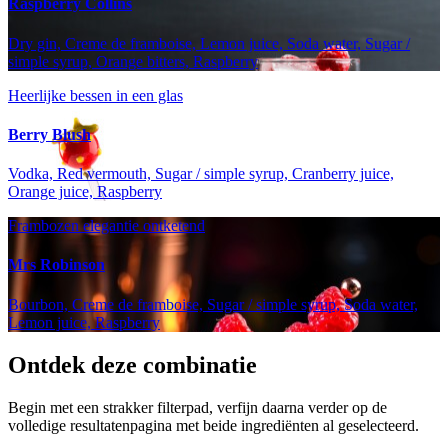
Raspberry Collins
Dry gin, Creme de framboise, Lemon juice, Soda water, Sugar /
simple syrup, Orange bitters, Raspberry
Heerlijke bessen in een glas
Berry Blush
Vodka, Red vermouth, Sugar / simple syrup, Cranberry juice,
Orange juice, Raspberry
Frambozen elegantie ontketend
Mrs Robinson
Bourbon, Creme de framboise, Sugar / simple syrup, Soda water,
Lemon juice, Raspberry
Ontdek deze combinatie
Begin met een strakker filterpad, verfijn daarna verder op de
volledige resultatenpagina met beide ingrediënten al geselecteerd.