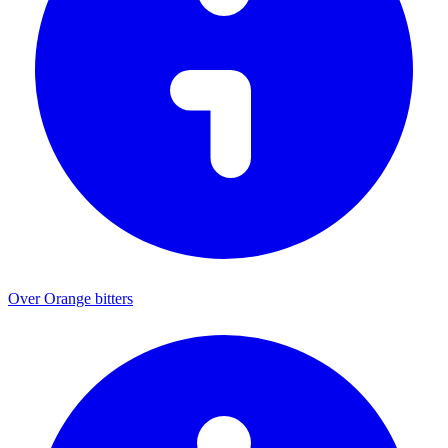
Over Orange bitters