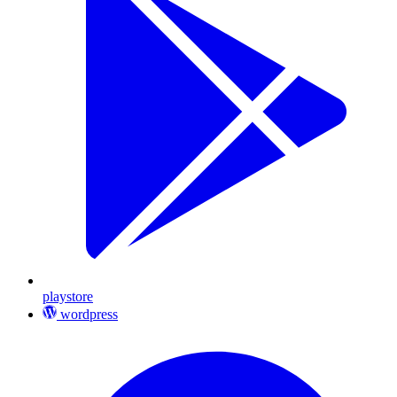
playstore
wordpress