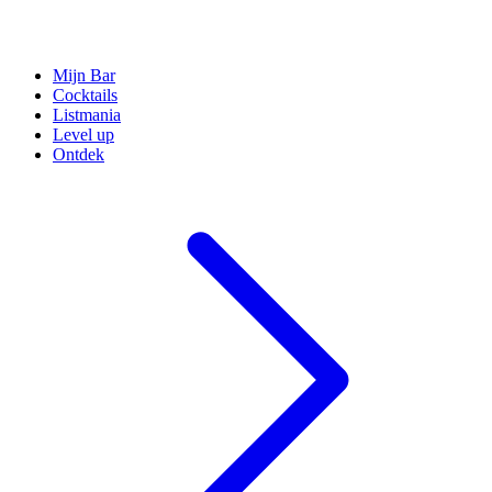
Mijn Bar
Cocktails
Listmania
Level up
Ontdek