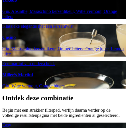
Tuxedo
Gin, Absinthe, Maraschino kersenlikeur, Witte vermout, Orange
bitters
Klassieke elegantie met een kersentwist.
Casino
Gin, Maraschino kersenlikeur, Orange bitters, Orange juice, Lemon
juice
Een martini van onderscheid.
Miller’s Martini
Gin, Witte vermout, Orange bitters
Ontdek deze combinatie
Begin met een strakker filterpad, verfijn daarna verder op de
volledige resultatenpagina met beide ingrediënten al geselecteerd.
Easy