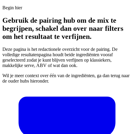
Begin hier
Gebruik de pairing hub om de mix te
begrijpen, schakel dan over naar filters
om het resultaat te verfijnen.
Deze pagina is het redactionele overzicht voor de pairing. De
volledige resultatenpagina houdt beide ingrediënten vooraf
geselecteerd zodat je kunt blijven verfijnen op klassiekers,
makkelijke serve, ABV of wat dan ook.
Wil je meer context over één van de ingrediënten, ga dan terug naar
de ouder hubs hieronder.