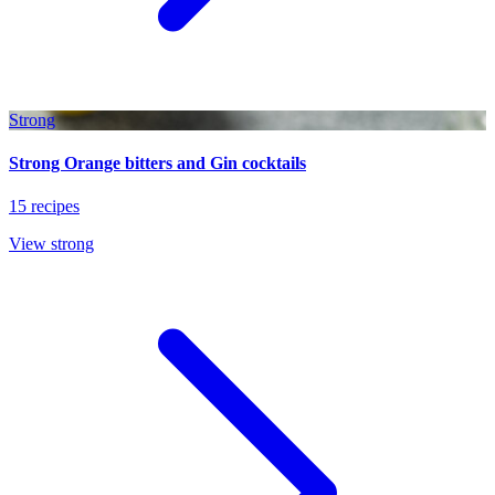
Strong
Strong Orange bitters and Gin cocktails
15 recipes
View strong