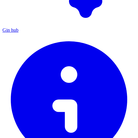
Gin hub