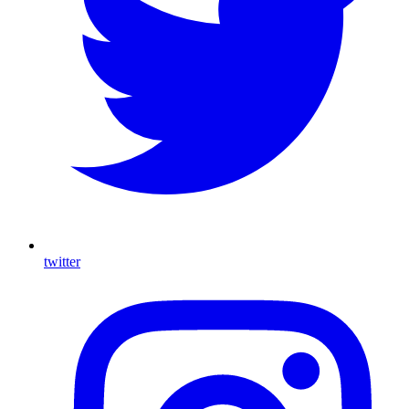
twitter