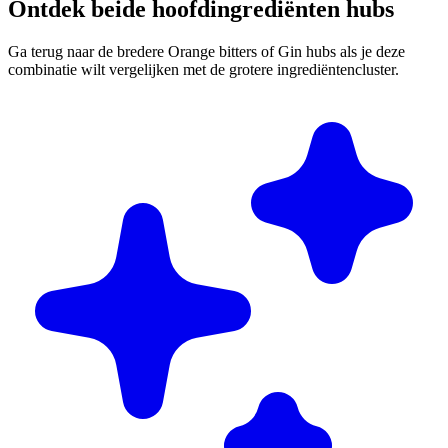
Ontdek beide hoofdingrediënten hubs
Ga terug naar de bredere Orange bitters of Gin hubs als je deze
combinatie wilt vergelijken met de grotere ingrediëntencluster.