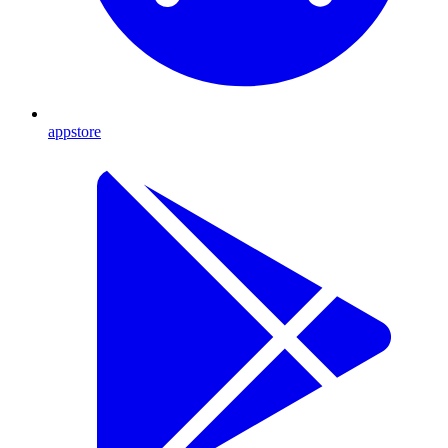
appstore