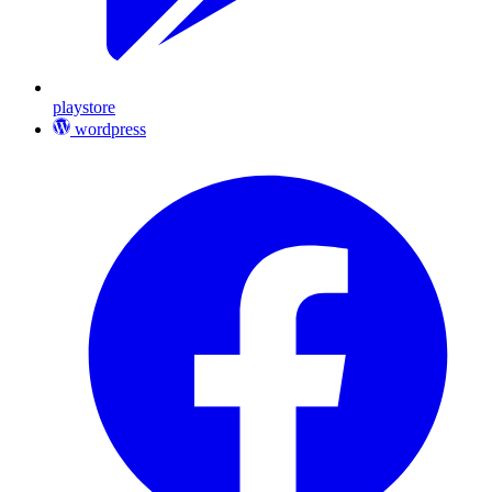
playstore
wordpress