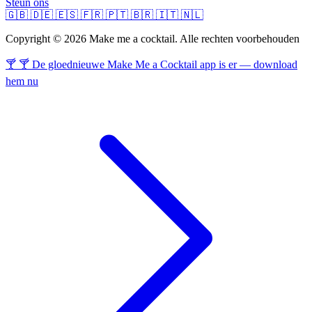
Steun ons
🇬🇧
🇩🇪
🇪🇸
🇫🇷
🇵🇹
🇧🇷
🇮🇹
🇳🇱
Copyright © 2026 Make me a cocktail. Alle rechten voorbehouden
🍸 🍸 De gloednieuwe Make Me a Cocktail app is er — download
hem nu