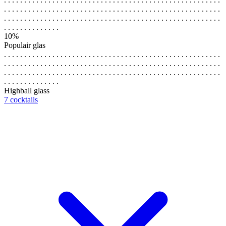
. . . . . . . . . . . . . . . . . . . . . . . . . . . . . . . . . . . . . . . . . . . . . . . . . . . . . .
. . . . . . . . . . . . . . . . . . . . . . . . . . . . . . . . . . . . . . . . . . . . . . . . . . . . . .
. . . . . . . . . . . . . .
10%
Populair glas
. . . . . . . . . . . . . . . . . . . . . . . . . . . . . . . . . . . . . . . . . . . . . . . . . . . . . .
. . . . . . . . . . . . . . . . . . . . . . . . . . . . . . . . . . . . . . . . . . . . . . . . . . . . . .
. . . . . . . . . . . . . . . . . . . . . . . . . . . . . . . . . . . . . . . . . . . . . . . . . . . . . .
. . . . . . . . . . . . . .
Highball glass
7 cocktails