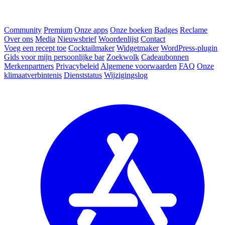
Community
Premium
Onze apps
Onze boeken
Badges
Reclame
Over ons
Media
Nieuwsbrief
Woordenlijst
Contact
Voeg een recept toe
Cocktailmaker
Widgetmaker
WordPress-plugin
Gids voor mijn persoonlijke bar
Zoekwolk
Cadeaubonnen
Merkenpartners
Privacybeleid
Algemene voorwaarden
FAQ
Onze
klimaatverbintenis
Dienststatus
Wijzigingslog