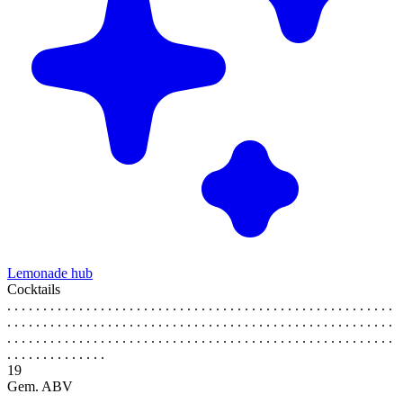
Lemonade hub
Cocktails
. . . . . . . . . . . . . . . . . . . . . . . . . . . . . . . . . . . . . . . . . . . . . . . . . . . . . .
. . . . . . . . . . . . . . . . . . . . . . . . . . . . . . . . . . . . . . . . . . . . . . . . . . . . . .
. . . . . . . . . . . . . . . . . . . . . . . . . . . . . . . . . . . . . . . . . . . . . . . . . . . . . .
. . . . . . . . . . . . . .
19
Gem. ABV
. . . . . . . . . . . . . . . . . . . . . . . . . . . . . . . . . . . . . . . . . . . . . . . . . . . . . .