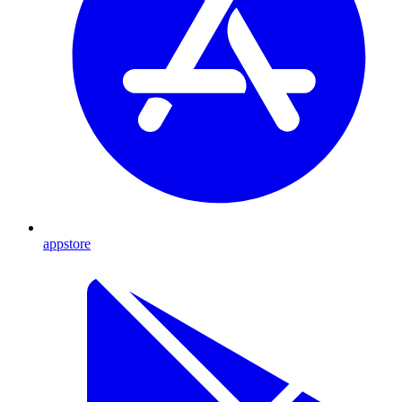
appstore