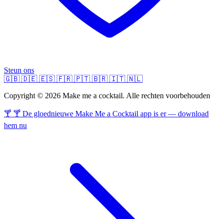
Steun ons
🇬🇧
🇩🇪
🇪🇸
🇫🇷
🇵🇹
🇧🇷
🇮🇹
🇳🇱
Copyright © 2026 Make me a cocktail. Alle rechten voorbehouden
🍸 🍸 De gloednieuwe Make Me a Cocktail app is er — download
hem nu