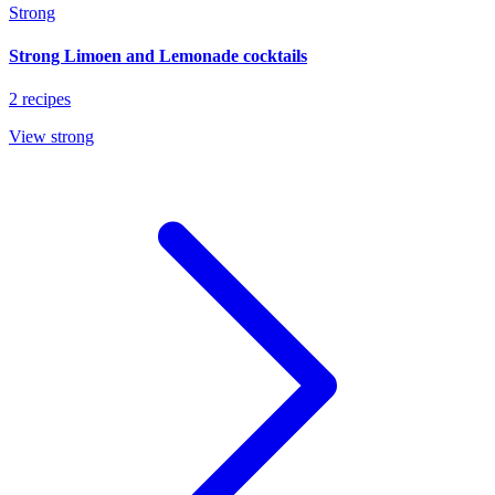
Strong
Strong Limoen and Lemonade cocktails
2 recipes
View strong