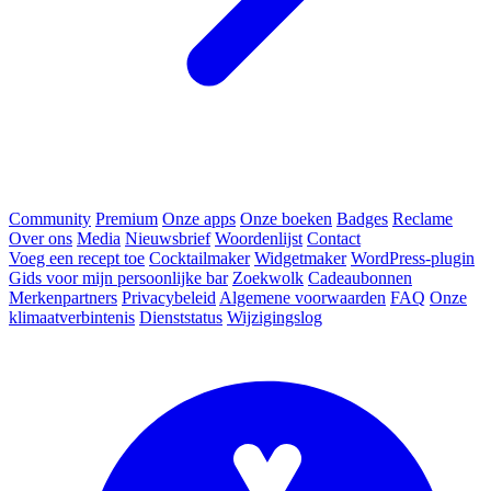
Community
Premium
Onze apps
Onze boeken
Badges
Reclame
Over ons
Media
Nieuwsbrief
Woordenlijst
Contact
Voeg een recept toe
Cocktailmaker
Widgetmaker
WordPress-plugin
Gids voor mijn persoonlijke bar
Zoekwolk
Cadeaubonnen
Merkenpartners
Privacybeleid
Algemene voorwaarden
FAQ
Onze
klimaatverbintenis
Dienststatus
Wijzigingslog