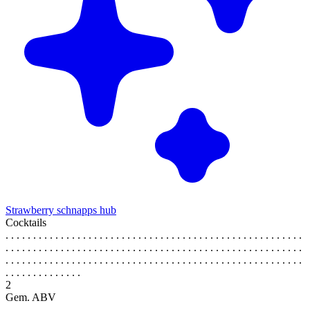
Strawberry schnapps hub
Cocktails
. . . . . . . . . . . . . . . . . . . . . . . . . . . . . . . . . . . . . . . . . . . . . . . . . . . . . .
. . . . . . . . . . . . . . . . . . . . . . . . . . . . . . . . . . . . . . . . . . . . . . . . . . . . . .
. . . . . . . . . . . . . . . . . . . . . . . . . . . . . . . . . . . . . . . . . . . . . . . . . . . . . .
. . . . . . . . . . . . . .
2
Gem. ABV
. . . . . . . . . . . . . . . . . . . . . . . . . . . . . . . . . . . . . . . . . . . . . . . . . . . . . .