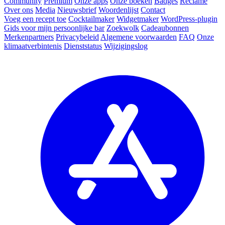
Community
Premium
Onze apps
Onze boeken
Badges
Reclame
Over ons
Media
Nieuwsbrief
Woordenlijst
Contact
Voeg een recept toe
Cocktailmaker
Widgetmaker
WordPress-plugin
Gids voor mijn persoonlijke bar
Zoekwolk
Cadeaubonnen
Merkenpartners
Privacybeleid
Algemene voorwaarden
FAQ
Onze
klimaatverbintenis
Dienststatus
Wijzigingslog