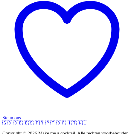
Steun ons
🇬🇧
🇩🇪
🇪🇸
🇫🇷
🇵🇹
🇧🇷
🇮🇹
🇳🇱
Copyright © 2026 Make me a cocktail. Alle rechten voorbehouden