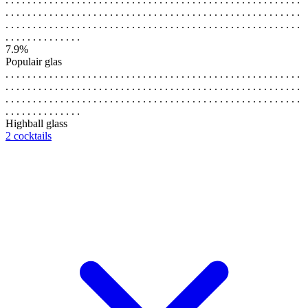
. . . . . . . . . . . . . . . . . . . . . . . . . . . . . . . . . . . . . . . . . . . . . . . . . . . . . .
. . . . . . . . . . . . . . . . . . . . . . . . . . . . . . . . . . . . . . . . . . . . . . . . . . . . . .
. . . . . . . . . . . . . .
7.9%
Populair glas
. . . . . . . . . . . . . . . . . . . . . . . . . . . . . . . . . . . . . . . . . . . . . . . . . . . . . .
. . . . . . . . . . . . . . . . . . . . . . . . . . . . . . . . . . . . . . . . . . . . . . . . . . . . . .
. . . . . . . . . . . . . . . . . . . . . . . . . . . . . . . . . . . . . . . . . . . . . . . . . . . . . .
. . . . . . . . . . . . . .
Highball glass
2 cocktails