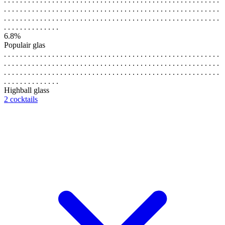
. . . . . . . . . . . . . . . . . . . . . . . . . . . . . . . . . . . . . . . . . . . . . . . . . . . . . .
. . . . . . . . . . . . . . . . . . . . . . . . . . . . . . . . . . . . . . . . . . . . . . . . . . . . . .
. . . . . . . . . . . . . .
6.8%
Populair glas
. . . . . . . . . . . . . . . . . . . . . . . . . . . . . . . . . . . . . . . . . . . . . . . . . . . . . .
. . . . . . . . . . . . . . . . . . . . . . . . . . . . . . . . . . . . . . . . . . . . . . . . . . . . . .
. . . . . . . . . . . . . . . . . . . . . . . . . . . . . . . . . . . . . . . . . . . . . . . . . . . . . .
. . . . . . . . . . . . . .
Highball glass
2 cocktails