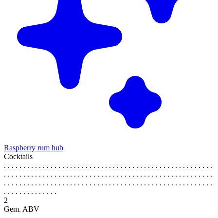
Raspberry rum hub
Cocktails
. . . . . . . . . . . . . . . . . . . . . . . . . . . . . . . . . . . . . . . . . . . . . . . . . . . . . .
. . . . . . . . . . . . . . . . . . . . . . . . . . . . . . . . . . . . . . . . . . . . . . . . . . . . . .
. . . . . . . . . . . . . . . . . . . . . . . . . . . . . . . . . . . . . . . . . . . . . . . . . . . . . .
. . . . . . . . . . . . . .
2
Gem. ABV
. . . . . . . . . . . . . . . . . . . . . . . . . . . . . . . . . . . . . . . . . . . . . . . . . . . . . .