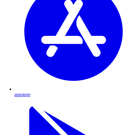
appstore