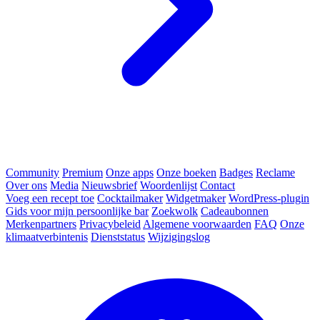
Community
Premium
Onze apps
Onze boeken
Badges
Reclame
Over ons
Media
Nieuwsbrief
Woordenlijst
Contact
Voeg een recept toe
Cocktailmaker
Widgetmaker
WordPress-plugin
Gids voor mijn persoonlijke bar
Zoekwolk
Cadeaubonnen
Merkenpartners
Privacybeleid
Algemene voorwaarden
FAQ
Onze
klimaatverbintenis
Dienststatus
Wijzigingslog