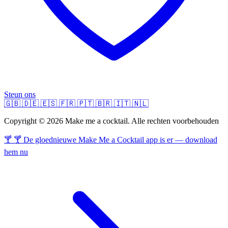
Steun ons
🇬🇧
🇩🇪
🇪🇸
🇫🇷
🇵🇹
🇧🇷
🇮🇹
🇳🇱
Copyright © 2026 Make me a cocktail. Alle rechten voorbehouden
🍸 🍸 De gloednieuwe Make Me a Cocktail app is er — download
hem nu