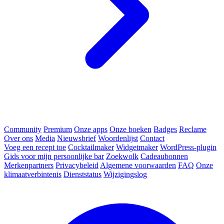
Community
Premium
Onze apps
Onze boeken
Badges
Reclame
Over ons
Media
Nieuwsbrief
Woordenlijst
Contact
Voeg een recept toe
Cocktailmaker
Widgetmaker
WordPress-plugin
Gids voor mijn persoonlijke bar
Zoekwolk
Cadeaubonnen
Merkenpartners
Privacybeleid
Algemene voorwaarden
FAQ
Onze
klimaatverbintenis
Dienststatus
Wijzigingslog