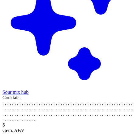
Sour mix hub
Cocktails
. . . . . . . . . . . . . . . . . . . . . . . . . . . . . . . . . . . . . . . . . . . . . . . . . . . . . .
. . . . . . . . . . . . . . . . . . . . . . . . . . . . . . . . . . . . . . . . . . . . . . . . . . . . . .
. . . . . . . . . . . . . . . . . . . . . . . . . . . . . . . . . . . . . . . . . . . . . . . . . . . . . .
. . . . . . . . . . . . . .
5
Gem. ABV
. . . . . . . . . . . . . . . . . . . . . . . . . . . . . . . . . . . . . . . . . . . . . . . . . . . . . .