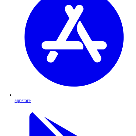
appstore