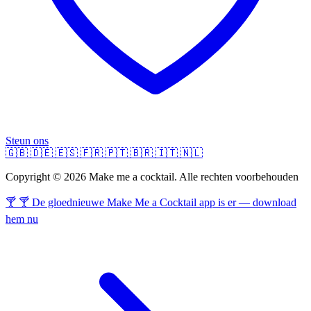
Steun ons
🇬🇧
🇩🇪
🇪🇸
🇫🇷
🇵🇹
🇧🇷
🇮🇹
🇳🇱
Copyright © 2026 Make me a cocktail. Alle rechten voorbehouden
🍸 🍸 De gloednieuwe Make Me a Cocktail app is er — download
hem nu